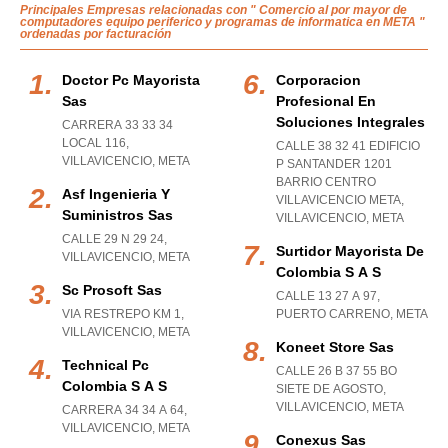
Principales Empresas relacionadas con " Comercio al por mayor de
computadores equipo periferico y programas de informatica en META "
ordenadas por facturación
Doctor Pc Mayorista
Corporacion
Sas
Profesional En
Soluciones Integrales
CARRERA 33 33 34
LOCAL 116
,
CALLE 38 32 41 EDIFICIO
VILLAVICENCIO
,
META
P SANTANDER 1201
BARRIO CENTRO
Asf Ingenieria Y
VILLAVICENCIO META
,
Suministros Sas
VILLAVICENCIO
,
META
CALLE 29 N 29 24
,
Surtidor Mayorista De
VILLAVICENCIO
,
META
Colombia S A S
Sc Prosoft Sas
CALLE 13 27 A 97
,
VIA RESTREPO KM 1
,
PUERTO CARRENO
,
META
VILLAVICENCIO
,
META
Koneet Store Sas
Technical Pc
CALLE 26 B 37 55 BO
Colombia S A S
SIETE DE AGOSTO
,
VILLAVICENCIO
,
META
CARRERA 34 34 A 64
,
VILLAVICENCIO
,
META
Conexus Sas