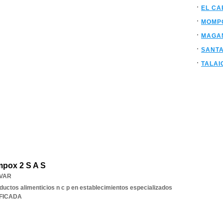
EL CA
MOMP
MAGA
SANT
TALAI
pox 2 S A S
IVAR
ductos alimenticios n c p en establecimientos especializados
IFICADA