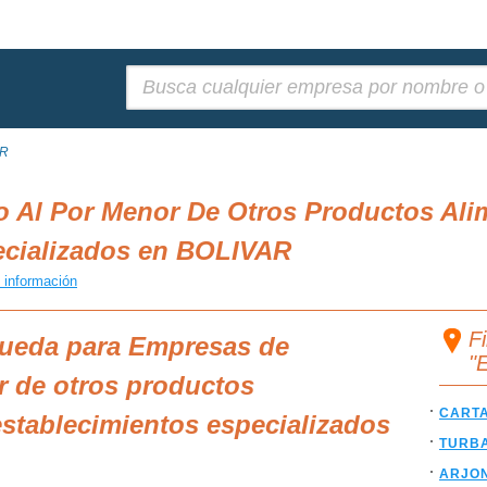
Buscar:
AR
 Al Por Menor De Otros Productos Alim
ecializados en BOLIVAR
 información
F
queda para Empresas de
"
r de otros productos
CART
establecimientos especializados
TURB
ARJO