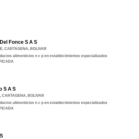
 Del Fonce S A S
DE
,
CARTAGENA
,
BOLIVAR
ductos alimenticios n c p en establecimientos especializados
IFICADA
o S A S
,
CARTAGENA
,
BOLIVAR
ductos alimenticios n c p en establecimientos especializados
IFICADA
 S