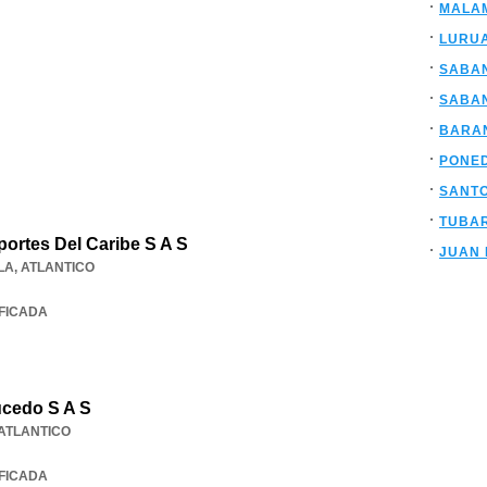
MALA
LURU
SABA
SABA
BARA
PONE
SANT
TUBA
ortes Del Caribe S A S
JUAN 
LA
,
ATLANTICO
IFICADA
ucedo S A S
ATLANTICO
IFICADA