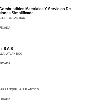
Combustibles Materiales Y Servicios De
iones Simplificada
ILLA
,
ATLANTICO
IFICADA
es S A S
LLA
,
ATLANTICO
IFICADA
BARRANQUILLA
,
ATLANTICO
IFICADA