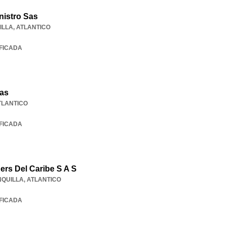
nistro Sas
ILLA
,
ATLANTICO
IFICADA
Sas
TLANTICO
IFICADA
ers Del Caribe S A S
QUILLA
,
ATLANTICO
IFICADA