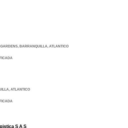
B GARDENS
,
BARRANQUILLA
,
ATLANTICO
IFICADA
ILLA
,
ATLANTICO
IFICADA
istica S A S