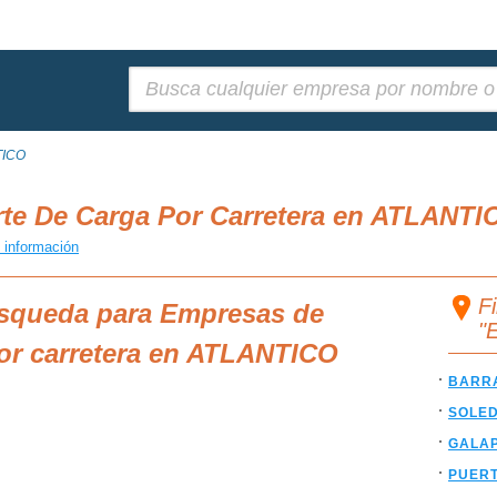
Buscar:
TICO
te De Carga Por Carretera en ATLANTI
 información
F
úsqueda para Empresas de
"
por carretera en ATLANTICO
BARR
SOLE
GALA
PUER