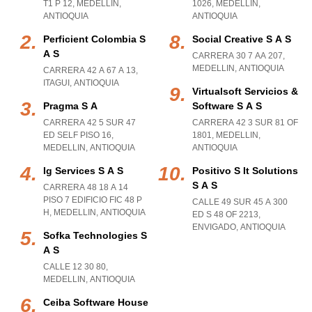
T1 P 12
,
MEDELLIN
,
1026
,
MEDELLIN
,
ANTIOQUIA
ANTIOQUIA
Perficient Colombia S
Social Creative S A S
A S
CARRERA 30 7 AA 207
,
MEDELLIN
,
ANTIOQUIA
CARRERA 42 A 67 A 13
,
ITAGUI
,
ANTIOQUIA
Virtualsoft Servicios &
Pragma S A
Software S A S
CARRERA 42 5 SUR 47
CARRERA 42 3 SUR 81 OF
ED SELF PISO 16
,
1801
,
MEDELLIN
,
MEDELLIN
,
ANTIOQUIA
ANTIOQUIA
Ig Services S A S
Positivo S It Solutions
S A S
CARRERA 48 18 A 14
PISO 7 EDIFICIO FIC 48 P
CALLE 49 SUR 45 A 300
H
,
MEDELLIN
,
ANTIOQUIA
ED S 48 OF 2213
,
ENVIGADO
,
ANTIOQUIA
Sofka Technologies S
A S
CALLE 12 30 80
,
MEDELLIN
,
ANTIOQUIA
Ceiba Software House