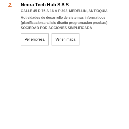
Neora Tech Hub S A S
CALLE 45 D 75 A 16 A P 302
,
MEDELLIN
,
ANTIOQUIA
Actividades de desarrollo de sistemas informaticos
(planificacion analisis diseño programacion pruebas)
SOCIEDAD POR ACCIONES SIMPLIFICADA
Ver empresa
Ver en mapa