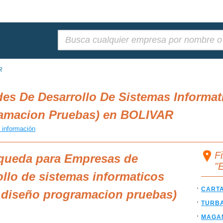
Buscar:
R
es De Desarrollo De Sistemas Informati
ramacion Pruebas) en BOLIVAR
 información
F
squeda para Empresas de
"
ollo de sistemas informaticos
CART
is diseño programacion pruebas)
TURB
MAGA