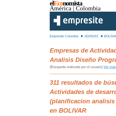
el
Eco
nomista
América
| Colombia
Empresite Colombia
J6206201
BOLIVA
Empresas de Actividad
Analisis Diseño Prog
(Búsqueda realizada por el usuario)
Ver más
311 resultados de bú
Actividades de desarr
(planificacion analis
en BOLIVAR