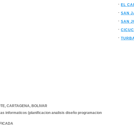
EL CA
SAN J
SAN 
CICU
TURB
OTE
,
CARTAGENA
,
BOLIVAR
as informaticos (planificacion analisis diseño programacion
IFICADA