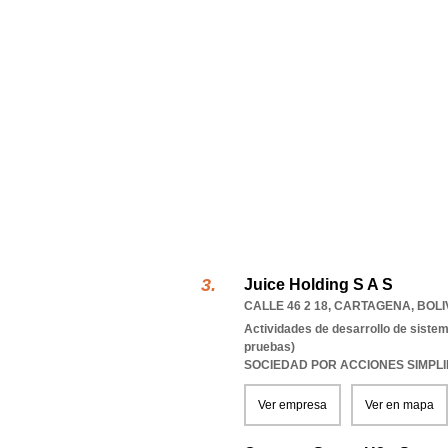
Juice Holding S A S
CALLE 46 2 18
,
CARTAGENA
,
BOLI
Actividades de desarrollo de sistem
pruebas)
SOCIEDAD POR ACCIONES SIMPL
Ver empresa
Ver en mapa