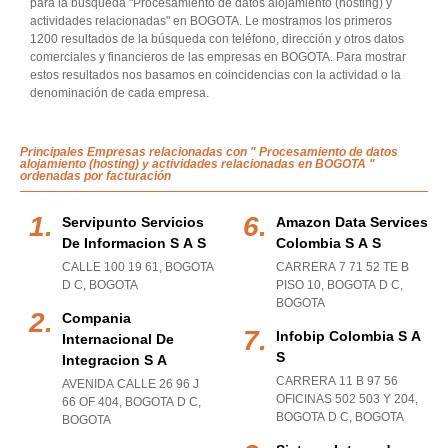
para la búsqueda "Procesamiento de datos alojamiento (hosting) y
actividades relacionadas" en BOGOTA. Le mostramos los primeros
1200 resultados de la búsqueda con teléfono, dirección y otros datos
comerciales y financieros de las empresas en BOGOTA. Para mostrar
estos resultados nos basamos en coincidencias con la actividad o la
denominación de cada empresa.
Principales Empresas relacionadas con " Procesamiento de datos
alojamiento (hosting) y actividades relacionadas en BOGOTA "
ordenadas por facturación
Servipunto Servicios
Amazon Data Services
De Informacion S A S
Colombia S A S
CALLE 100 19 61
,
BOGOTA
CARRERA 7 71 52 TE B
D C
,
BOGOTA
PISO 10
,
BOGOTA D C
,
BOGOTA
Compania
Infobip Colombia S A
Internacional De
S
Integracion S A
CARRERA 11 B 97 56
AVENIDA CALLE 26 96 J
OFICINAS 502 503 Y 204
,
66 OF 404
,
BOGOTA D C
,
BOGOTA D C
,
BOGOTA
BOGOTA