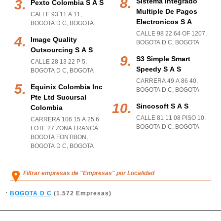
Sistema Integrado
Pexto Colombia S A S
Multiple De Pagos
CALLE 93 11 A 11
,
Electronicos S A
BOGOTA D C
,
BOGOTA
CALLE 98 22 64 OF 1207
,
Image Quality
BOGOTA D C
,
BOGOTA
Outsourcing S A S
S3 Simple Smart
CALLE 28 13 22 P 5
,
Speedy S A S
BOGOTA D C
,
BOGOTA
CARRERA 49 A 86 40
,
Equinix Colombia Inc
BOGOTA D C
,
BOGOTA
Pte Ltd Sucursal
Sincosoft S A S
Colombia
CALLE 81 11 08 PISO 10
,
CARRERA 106 15 A 25 6
BOGOTA D C
,
BOGOTA
LOTE 27 ZONA FRANCA
BOGOTA FONTIBON
,
BOGOTA D C
,
BOGOTA
Filtrar empresas de "Empresas" por Localidad
BOGOTA D C
(1.572 Empresas)