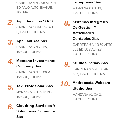
Enterprises Sas
CARRERA 4 N 2 05 AP 407
ED PALO ALTO
,
IBAGUE
,
MANZANA C CA 13
,
TOLIMA
IBAGUE
,
TOLIMA
Agm Servicios S A S
Sistemas Integrales
De Gestion Y
CARRERA 12 84 46 CA 1
L
,
IBAGUE
,
TOLIMA
Actividades
Contables Sas
App Taxi Yaa Sas
CARRERA 6 N 13 60 APTO
CARRERA 5 N 25 35
,
501 ED LOS ALPES
,
IBAGUE
,
TOLIMA
IBAGUE
,
TOLIMA
Montana Investments
Studios Bernav Sas
Company Sas
CARRERA 9 N 41 56 AP
CARRERA 6 N 46 09 P 3
,
302
,
IBAGUE
,
TOLIMA
IBAGUE
,
TOLIMA
Andromeda Webcam
Taxi Profesional Sas
Studio Sas
MANZANA 58 CA 13 PI 2
,
MANZANA A1 CA 2
,
IBAGUE
,
TOLIMA
IBAGUE
,
TOLIMA
Cloudting Servicios Y
Soluciones Colombia
Sas