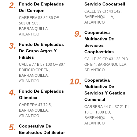
Fondo De Empleados
Servicio Coocarbell
Del Cerrejon
CALLE 39 CR 43 142
,
BARRANQUILLA
,
CARRERA 53 82 86 OF
ATLANTICO
503 OF 505
,
BARRANQUILLA
,
Cooperativa
ATLANTICO
Multiactiva De
Fondo De Empleados
Servicios
De Grupo Argos Y
Coopbastidas
Filiales
CALLE 39 CR 43 123 PI 3
CALLE 77 B 57 103 OF 807
OF B 4
,
BARRANQUILLA
,
EDIFICIO GREEN
,
ATLANTICO
BARRANQUILLA
,
Cooperativa
ATLANTICO
Multiactiva De
Fondo De Empleados
Servicios Y Gestion
Olimpica
Comercial
CARRERA 47 72 5
,
CARRERA 44 CL 37 21 PI
BARRANQUILLA
,
13 OF 1308 ED
,
ATLANTICO
BARRANQUILLA
,
ATLANTICO
Cooperativa De
Empleados Del Sector