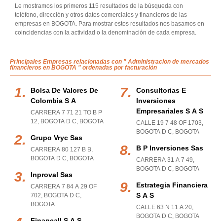
Le mostramos los primeros 115 resultados de la búsqueda con
teléfono, dirección y otros datos comerciales y financieros de las
empresas en BOGOTA. Para mostrar estos resultados nos basamos en
coincidencias con la actividad o la denominación de cada empresa.
Principales Empresas relacionadas con " Administracion de mercados
financieros en BOGOTA " ordenadas por facturación
Bolsa De Valores De
Consultorias E
Colombia S A
Inversiones
Empresariales S A S
CARRERA 7 71 21 TO B P
12
,
BOGOTA D C
,
BOGOTA
CALLE 19 7 48 OF 1703
,
BOGOTA D C
,
BOGOTA
Grupo Vryc Sas
B P Inversiones Sas
CARRERA 80 127 B B
,
BOGOTA D C
,
BOGOTA
CARRERA 31 A 7 49
,
BOGOTA D C
,
BOGOTA
Inproval Sas
Estrategia Financiera
CARRERA 7 84 A 29 OF
S A S
702
,
BOGOTA D C
,
BOGOTA
CALLE 63 N 11 A 20
,
BOGOTA D C
,
BOGOTA
Financall S A S