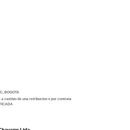
 C
,
BOGOTA
s a cambio de una retribucion o por contrata
IFICADA
Chavarro Ltda