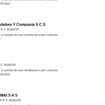
IFICADA
sdebes Y Compania S C S
 D C
,
BOGOTA
s a cambio de una retribucion o por contrata
E
 C
,
BOGOTA
s a cambio de una retribucion o por contrata
IFICADA
 M&t S A S
A D C
,
BOGOTA