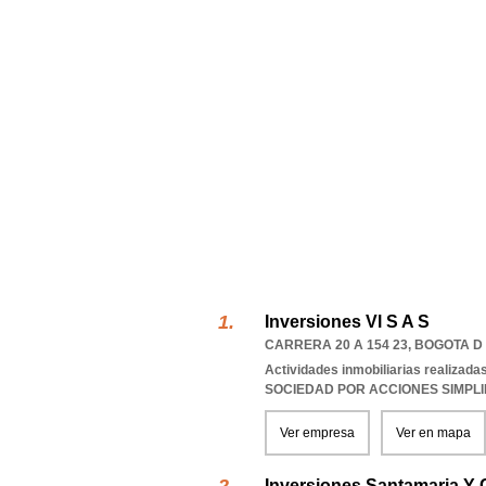
Inversiones Vl S A S
CARRERA 20 A 154 23
,
BOGOTA D
Actividades inmobiliarias realizada
SOCIEDAD POR ACCIONES SIMPL
Ver empresa
Ver en mapa
Inversiones Santamaria Y 