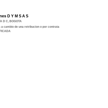
nes D Y M S A S
A D C
,
BOGOTA
s a cambio de una retribucion o por contrata
IFICADA