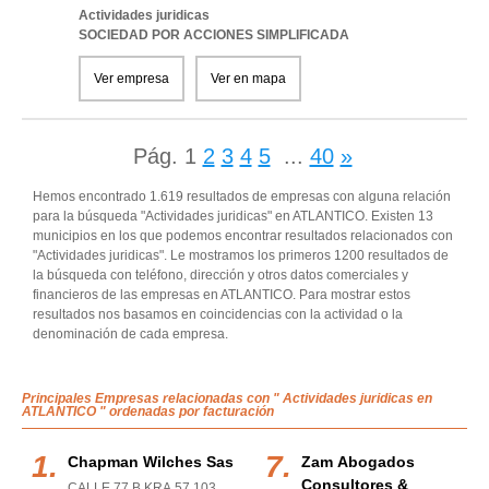
Actividades juridicas
SOCIEDAD POR ACCIONES SIMPLIFICADA
Ver empresa
Ver en mapa
Pág.
1
2
3
4
5
...
40
»
Hemos encontrado 1.619 resultados de empresas con alguna relación
para la búsqueda "Actividades juridicas" en ATLANTICO. Existen 13
municipios en los que podemos encontrar resultados relacionados con
"Actividades juridicas". Le mostramos los primeros 1200 resultados de
la búsqueda con teléfono, dirección y otros datos comerciales y
financieros de las empresas en ATLANTICO. Para mostrar estos
resultados nos basamos en coincidencias con la actividad o la
denominación de cada empresa.
Principales Empresas relacionadas con " Actividades juridicas en
ATLANTICO " ordenadas por facturación
Chapman Wilches Sas
Zam Abogados
Consultores &
CALLE 77 B KRA 57 103