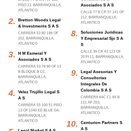
Asociados S A S
PISO 21
,
BARRANQUILLA
,
ATLANTICO
CALLE 77 B CR 57 141 OF
212
,
BARRANQUILLA
,
Bretton Woods Legal
ATLANTICO
& Investments S A S
Soluciones Juridicas
CARRERA 53 80 198 OF
Y Empresarial Sjc S A
202
,
BARRANQUILLA
,
ATLANTICO
S
CALLE 39 CR 43 123 OF
H M Esmeral Y
20 PI 11
,
BARRANQUILLA
,
Asociados S A S
ATLANTICO
CARRERA 53 78 90 OF 13
Legal Asesorias Y
B BLOQUE B CC
,
BARRANQUILLA
,
Consultorias
ATLANTICO
Integrales De
Colombia S A S
Velez Trujillo Legal S
CARRERA 64C CL 84 B
A S
121 AP 203
,
CARRERA 55 100 51 PISO
BARRANQUILLA
,
13 OF 1340 ED BLUE GA
,
ATLANTICO
BARRANQUILLA
,
ATLANTICO
Centurion Partners S
A S
Legal Market S A S