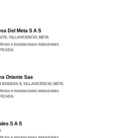
ss Del Meta S A S
AUTE
,
VILLAVICENCIO
,
META
ficios e instalaciones industriales
IFICADA
ns Oriente Sas
3 BODEGA 9
,
VILLAVICENCIO
,
META
ficios e instalaciones industriales
IFICADA
ales S A S
A
ficios e instalaciones industriales