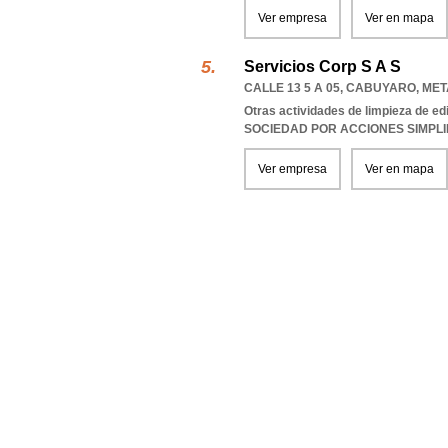
Ver empresa
Ver en mapa
Servicios Corp S A S
CALLE 13 5 A 05
,
CABUYARO
,
MET
Otras actividades de limpieza de edi
SOCIEDAD POR ACCIONES SIMPL
Ver empresa
Ver en mapa