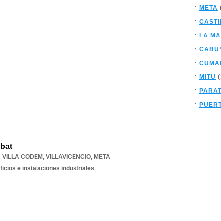
META
CASTI
LA M
CABU
CUMA
MITU
(
PARA
PUERT
bat
ON VILLA CODEM
,
VILLAVICENCIO
,
META
ficios e instalaciones industriales