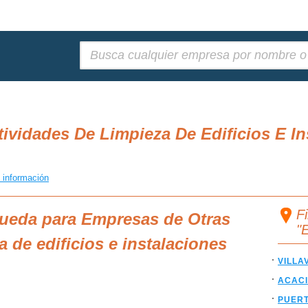
Buscar:
ividades De Limpieza De Edificios E In
 información
F
queda para Empresas de Otras
"
a de edificios e instalaciones
VILLA
ACAC
PUERT