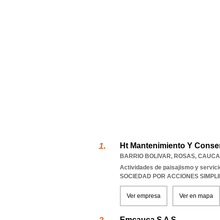
Ht Mantenimiento Y Conser
BARRIO BOLIVAR
,
ROSAS
,
CAUCA
Actividades de paisajismo y servi
SOCIEDAD POR ACCIONES SIMPL
Ver empresa
Ver en mapa
Emcauca S A S