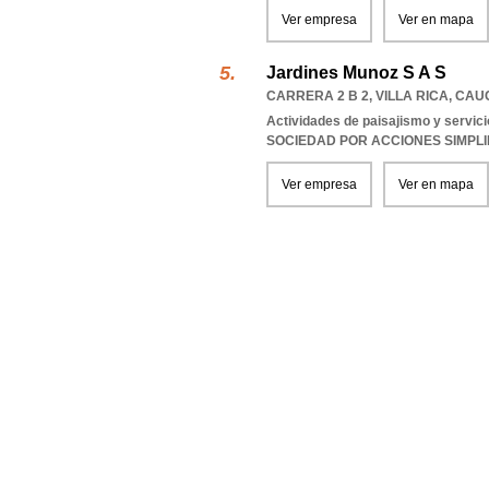
Ver empresa
Ver en mapa
Jardines Munoz S A S
CARRERA 2 B 2
,
VILLA RICA
,
CAU
Actividades de paisajismo y servi
SOCIEDAD POR ACCIONES SIMPL
Ver empresa
Ver en mapa