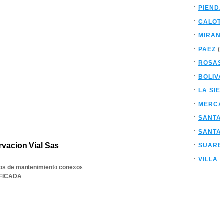
PIEND
CALO
MIRA
PAEZ
(
ROSA
BOLIV
LA SI
MERC
SANT
SANTA
vacion Vial Sas
SUAR
VILLA
cios de mantenimiento conexos
IFICADA