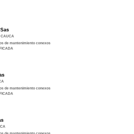
 Sas
,
CAUCA
cios de mantenimiento conexos
IFICADA
as
CA
cios de mantenimiento conexos
IFICADA
as
CA
cios de mantenimiento conexos