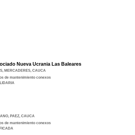
sociado Nueva Ucrania Las Baleares
AS
,
MERCADERES
,
CAUCA
cios de mantenimiento conexos
LIDARIA
CANO
,
PAEZ
,
CAUCA
cios de mantenimiento conexos
IFICADA