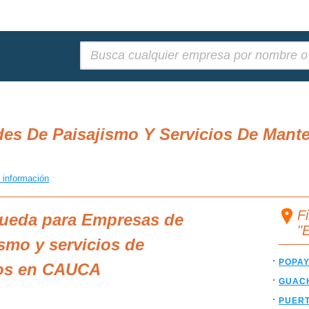
Buscar:
des De Paisajismo Y Servicios De Mant
 información
F
queda para Empresas de
"
smo y servicios de
POPA
os en CAUCA
GUAC
PUER