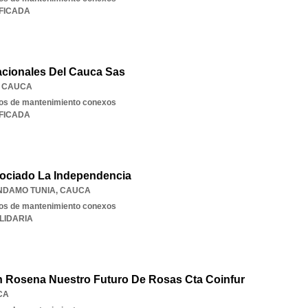
IFICADA
acionales Del Cauca Sas
,
CAUCA
cios de mantenimiento conexos
IFICADA
sociado La Independencia
NDAMO TUNIA
,
CAUCA
cios de mantenimiento conexos
LIDARIA
n Rosena Nuestro Futuro De Rosas Cta Coinfur
CA