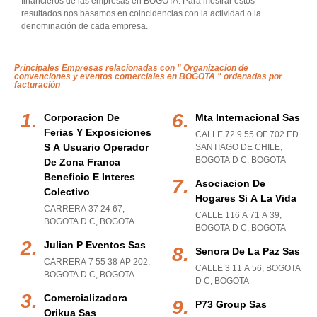
financieros de las empresas en BOGOTA. Para mostrar estos
resultados nos basamos en coincidencias con la actividad o la
denominación de cada empresa.
Principales Empresas relacionadas con " Organizacion de
convenciones y eventos comerciales en BOGOTA " ordenadas por
facturación
Corporacion De
Mta Internacional Sas
Ferias Y Exposiciones
CALLE 72 9 55 OF 702 ED
S A Usuario Operador
SANTIAGO DE CHILE
,
BOGOTA D C
,
BOGOTA
De Zona Franca
Beneficio E Interes
Asociacion De
Colectivo
Hogares Si A La Vida
CARRERA 37 24 67
,
CALLE 116 A 71 A 39
,
BOGOTA D C
,
BOGOTA
BOGOTA D C
,
BOGOTA
Julian P Eventos Sas
Senora De La Paz Sas
CARRERA 7 55 38 AP 202
,
CALLE 3 11 A 56
,
BOGOTA
BOGOTA D C
,
BOGOTA
D C
,
BOGOTA
Comercializadora
P73 Group Sas
Orikua Sas