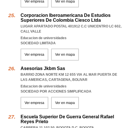
Ver empresa
Ver en mapa
Corporacion Iberoamericana De Estudios
Superiores De Colombia Ciesco Ltda
LUGAR APARTADO POSTAL 401912 C.C UNICENTRO LC 602
,
CALI
,
VALLE
Educacion de universidades
SOCIEDAD LIMITADA
Ver empresa
Ver en mapa
Asesorias Jkbm Sas
BARRIO ZONA NORTE KM 12 655 VIA AL MAR PUERTA DE
LAS AMERICAS
,
CARTAGENA
,
BOLIVAR
Educacion de universidades
SOCIEDAD POR ACCIONES SIMPLIFICADA
Ver empresa
Ver en mapa
Escuela Superior De Guerra General Rafael
Reyes Prieto
CARRERA 11 102 50
,
BOGOTA D C
,
BOGOTA