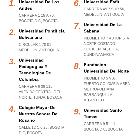
Universidad De Los
Universidad Eafit
Andes
CARRERA 49 7 SUR 50
,
MEDELLIN
,
ANTIOQUIA
CARRERA 1 18 A 70
,
BOGOTA D C
,
BOGOTA
Universidad De La
Universidad Pontificia
Sabana
Bolivariana
KILOMETRO 7 AUTOPISTA
NORTE COSTADO
CIRCULAR 1 70 01
,
OCCIDENTAL
,
CHIA
,
MEDELLIN
,
ANTIOQUIA
CUNDINAMARCA
Universidad
Fundacion
Pedagogica Y
Universidad Del Norte
Tecnologica De
KILOMETRO 5 VIA
Colombia
PUERTO COLOMBIA AREA
CARRERA 6 39 115
METROPOLITANA
,
AVENIDA CENTRAL DEL
BARRANQUILLA
,
NORTE
,
TUNJA
,
BOYACA
ATLANTICO
Colegio Mayor De
Universidad Santo
Nuestra Senora Del
Tomas
Rosario
CARRERA 9 51 11
,
CALLE 12 C 6 25
,
BOGOTA
BOGOTA D C
,
BOGOTA
D C
,
BOGOTA