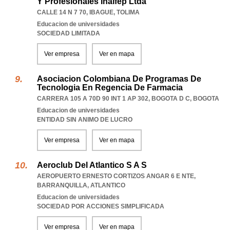
Y Profesionales Inalfep Ltda
CALLE 14 N 7 70
,
IBAGUE
,
TOLIMA
Educacion de universidades
SOCIEDAD LIMITADA
Ver empresa
Ver en mapa
Asociacion Colombiana De Programas De
Tecnologia En Regencia De Farmacia
CARRERA 105 A 70D 90 INT 1 AP 302
,
BOGOTA D C
,
BOGOTA
Educacion de universidades
ENTIDAD SIN ANIMO DE LUCRO
Ver empresa
Ver en mapa
Aeroclub Del Atlantico S A S
AEROPUERTO ERNESTO CORTIZOS ANGAR 6 E NTE
,
BARRANQUILLA
,
ATLANTICO
Educacion de universidades
SOCIEDAD POR ACCIONES SIMPLIFICADA
Ver empresa
Ver en mapa