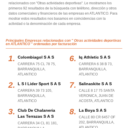
relacionados con "Otras actividades deportivas". Le mostramos los
primeros 92 resultados de la búsqueda con teléfono, dirección y otros
datos comerciales y financieros de las empresas en ATLANTICO. Para
mostrar estos resultados nos basamos en coincidencias con la
actividad o la denominación de cada empresa.
Principales Empresas relacionadas con " Otras actividades deportivas
en ATLANTICO " ordenadas por facturación
Colombiagol S A S
Iq Athletic S A S
CARRERA 75 CL 78 75
,
CARRERA 6 38 B 73
,
BARRANQUILLA
,
BARRANQUILLA
,
ATLANTICO
ATLANTICO
L S I Lider Sport S A S
Salinaskite S A S
CARRERA 39 73 105
,
CALLE 8 17 75 SANTA
BARRANQUILLA
,
VERONICA
,
JUAN DE
ATLANTICO
ACOSTA
,
ATLANTICO
Club De Chalaneria
La Boya S A S
Las Terrazas S A S
CALLE 80 CR 6457 OF
202
,
BARRANQUILLA
,
CARRERA 34 CL 81 181
,
ATLANTICO