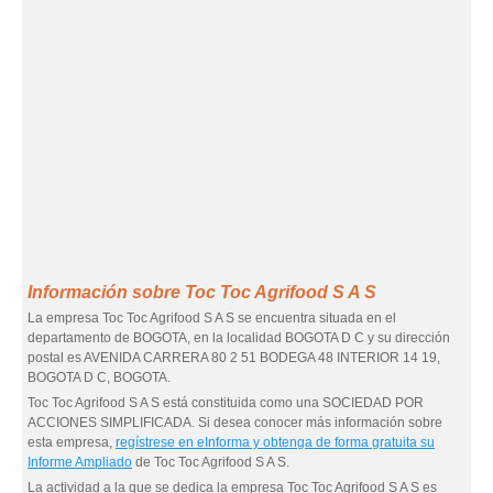
Información sobre Toc Toc Agrifood S A S
La empresa Toc Toc Agrifood S A S se encuentra situada en el
departamento de BOGOTA, en la localidad BOGOTA D C y su dirección
postal es AVENIDA CARRERA 80 2 51 BODEGA 48 INTERIOR 14 19,
BOGOTA D C, BOGOTA.
Toc Toc Agrifood S A S está constituida como una SOCIEDAD POR
ACCIONES SIMPLIFICADA. Si desea conocer más información sobre
esta empresa,
regístrese en eInforma y obtenga de forma gratuita su
Informe Ampliado
de Toc Toc Agrifood S A S.
La actividad a la que se dedica la empresa Toc Toc Agrifood S A S es