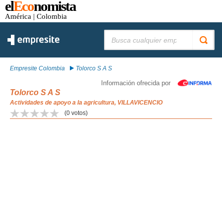
el
Eco
nomista
América
| Colombia
Buscar:
Empresite Colombia
Tolorco S A S
Información ofrecida por
Tolorco S A S
Actividades de apoyo a la agricultura, VILLAVICENCIO
(
0
votos)