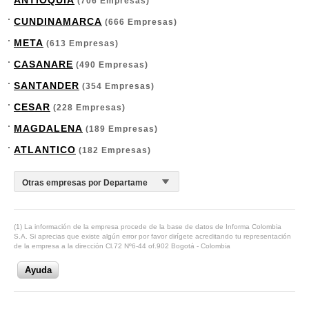
ANTIOQUIA
(706 Empresas)
CUNDINAMARCA
(666 Empresas)
META
(613 Empresas)
CASANARE
(490 Empresas)
SANTANDER
(354 Empresas)
CESAR
(228 Empresas)
MAGDALENA
(189 Empresas)
ATLANTICO
(182 Empresas)
(1) La información de la empresa procede de la base de datos de Informa Colombia
S.A. Si aprecias que existe algún error por favor dirígete acreditando tu representación
de la empresa a la dirección Cl.72 Nº6-44 of.902 Bogotá - Colombia
Ayuda