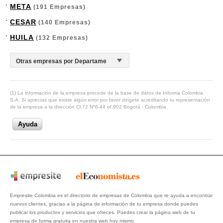
META
(191 Empresas)
CESAR
(140 Empresas)
HUILA
(132 Empresas)
(1) La información de la empresa procede de la base de datos de Informa Colombia
S.A. Si aprecias que existe algún error por favor dirígete acreditando tu representación
de la empresa a la dirección Cl.72 Nº6-44 of.902 Bogotá - Colombia
Ayuda
Empresite Colombia es el directorio de empresas de Colombia que te ayuda a encontrar
nuevos clientes, gracias a la página de información de tu empresa donde puedes
publicar los productos y servicios que ofreces. Puedes crear la página web de tu
empresa de forma gratuita en nuestra web hoy mismo.