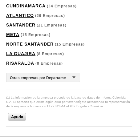
CUNDINAMARCA
(34 Empresas)
ATLANTICO
(29 Empresas)
SANTANDER
(21 Empresas)
META
(15 Empresas)
NORTE SANTANDER
(15 Empresas)
LA GUAJIRA
(8 Empresas)
RISARALDA
(8 Empresas)
(1) La información de la empresa procede de la base de datos de Informa Colombia
S.A. Si aprecias que existe algún error por favor dirígete acreditando tu representación
de la empresa a la dirección Cl.72 Nº6-44 of.902 Bogotá - Colombia
Ayuda