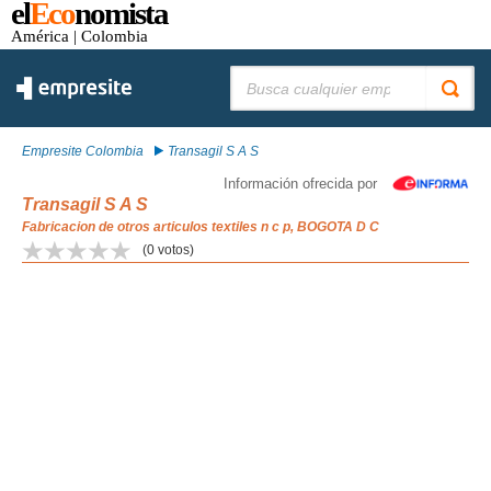
el
Eco
nomista
América
| Colombia
Buscar:
Empresite Colombia
Transagil S A S
Información ofrecida por
Transagil S A S
Fabricacion de otros articulos textiles n c p, BOGOTA D C
(
0
votos)