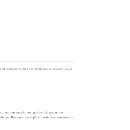
o tu representación de la empresa a la dirección Cl.72
ontrar nuevos clientes, gracias a la página de
 ofreces. Puedes crear la página web de tu empresa de