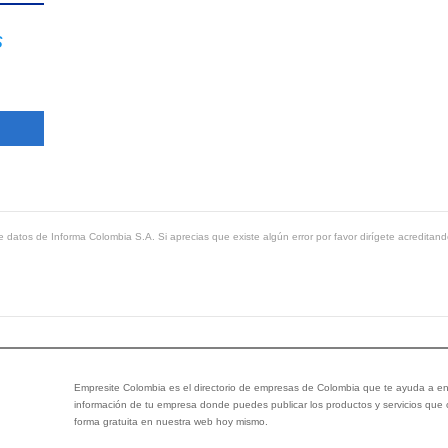
s
 datos de Informa Colombia S.A. Si aprecias que existe algún error por favor dirígete acreditand
Empresite Colombia es el directorio de empresas de Colombia que te ayuda a enc
información de tu empresa donde puedes publicar los productos y servicios que
forma gratuita en nuestra web hoy mismo.