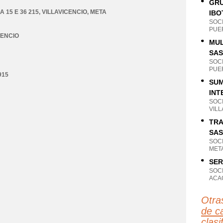
GRU
 15 E 36 215
,
VILLAVICENCIO
,
META
IBO
SOC
PUE
CENCIO
MUL
SAS
SOC
PUE
915
SUM
INT
SOC
VILL
TRA
SAS
SOC
META
SER
SOC
ACAC
Otra
de c
clas