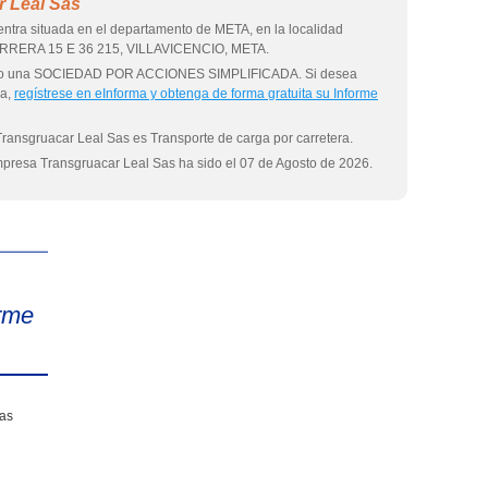
r Leal Sas
tra situada en el departamento de META, en la localidad
CARRERA 15 E 36 215, VILLAVICENCIO, META.
 como una SOCIEDAD POR ACCIONES SIMPLIFICADA. Si desea
sa,
regístrese en eInforma y obtenga de forma gratuita su Informe
Transgruacar Leal Sas es Transporte de carga por carretera.
empresa Transgruacar Leal Sas ha sido el 07 de Agosto de 2026.
eInforma
rme
sas