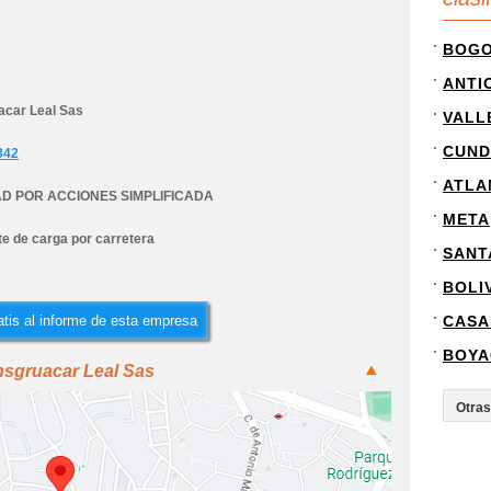
BOG
ANTI
acar Leal Sas
VALL
CUND
342
ATLA
D POR ACCIONES SIMPLIFICADA
META
e de carga por carretera
SANT
BOLI
tis al informe de esta empresa
CASA
BOYA
nsgruacar Leal Sas