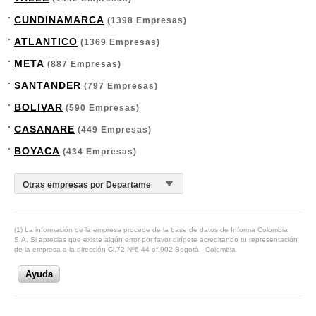
CUNDINAMARCA
(1398 Empresas)
ATLANTICO
(1369 Empresas)
META
(887 Empresas)
SANTANDER
(797 Empresas)
BOLIVAR
(590 Empresas)
CASANARE
(449 Empresas)
BOYACA
(434 Empresas)
(1) La información de la empresa procede de la base de datos de Informa Colombia
S.A. Si aprecias que existe algún error por favor dirígete acreditando tu representación
de la empresa a la dirección Cl.72 Nº6-44 of.902 Bogotá - Colombia
Ayuda