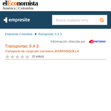
el
Eco
nomista
América
| Colombia
Buscar:
Empresite Colombia
Transportac S A S
Información ofrecida por
Transportac S A S
Transporte de carga por carretera, BARRANQUILLA
(
0
votos)