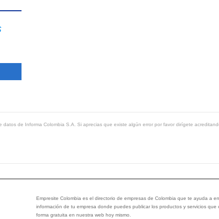
s
 datos de Informa Colombia S.A. Si aprecias que existe algún error por favor dirígete acreditand
Empresite Colombia es el directorio de empresas de Colombia que te ayuda a enc
información de tu empresa donde puedes publicar los productos y servicios que
forma gratuita en nuestra web hoy mismo.