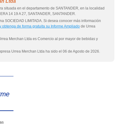
an Ltda
ra situada en el departamento de SANTANDER, en la localidad
RRERA 14 19 A 27, SANTANDER, SANTANDER.
 una SOCIEDAD LIMITADA. Si desea conocer más información
 y obtenga de forma gratuita su Informe Ampliado
de Urrea
 Urrea Merchan Ltda es Comercio al por mayor de bebidas y
empresa Urrea Merchan Ltda ha sido el 06 de Agosto de 2026.
eInforma
rme
sas