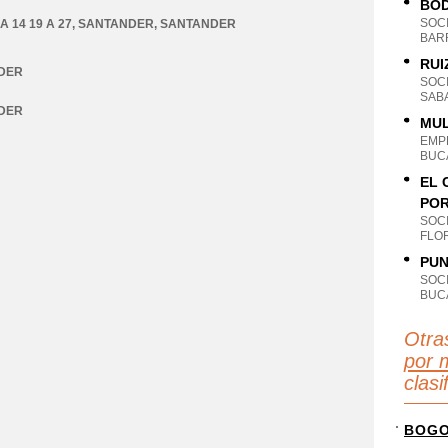
BOD
SOC
 14 19 A 27
,
SANTANDER
,
SANTANDER
BAR
RUI
DER
SOC
SAB
DER
MUL
EMP
BUC
EL 
POR
SOC
FLO
PUN
SOC
BUC
Otra
por 
clas
BOG