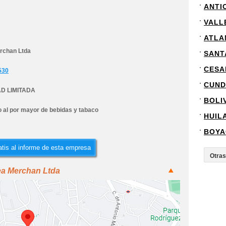
ANTI
VALL
ATLA
rchan Ltda
SANT
CESA
530
CUND
D LIMITADA
BOLI
 al por mayor de bebidas y tabaco
HUIL
BOYA
tis al informe de esta empresa
ea Merchan Ltda