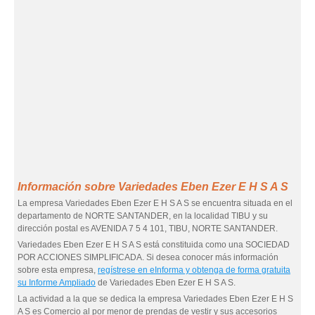
Información sobre Variedades Eben Ezer E H S A S
La empresa Variedades Eben Ezer E H S A S se encuentra situada en el
departamento de NORTE SANTANDER, en la localidad TIBU y su
dirección postal es AVENIDA 7 5 4 101, TIBU, NORTE SANTANDER.
Variedades Eben Ezer E H S A S está constituida como una SOCIEDAD
POR ACCIONES SIMPLIFICADA. Si desea conocer más información
sobre esta empresa,
regístrese en eInforma y obtenga de forma gratuita
su Informe Ampliado
de Variedades Eben Ezer E H S A S.
La actividad a la que se dedica la empresa Variedades Eben Ezer E H S
A S es Comercio al por menor de prendas de vestir y sus accesorios