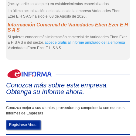
(incluye articulos de piel) en establecimientos especializados.
La última actualización de los datos de la empresa Variedades Eben
Ezer E H S A S ha sido el 08 de Agosto de 2026.
Información Comercial de Variedades Eben Ezer E H
S A S
Si quieres conocer más información comercial de Variedades Eben Ezer
E H S A S o del sector,
accede gratis al informe ampliado de la empresa
Variedades Eben Ezer E H S A S.
eIn
Conozca más sobre esta empresa.
Obtenga su Informe ahora.
Conozca mejor a sus clientes, proveedores y competencia con nuestros
Informes de Empresas
Regístrese Ahora