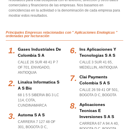
resultados para esta búsqueda con el teléfono, dirección y otros datos
comerciales y financieros de las empresas. Nos basamos en
coincidencias en la actividad o la denominación de cada empresa para
mostrar estos resultados.
Principales Empresas relacionadas con " Aplicaciones Enologicas "
ordenadas por facturación
Gases Industriales De
Ins Aplicaciones Y
Colombia S A
Tecnologias S A S
CALLE 26 SUR 48 41 P 7
CALLE 3 SUR 41 65
,
OF 701
,
ENVIGADO
,
MEDELLIN
,
ANTIOQUIA
ANTIOQUIA
Clai Payments
Linalca Informatica S
Colombia S A S
A S Bic
CALLE 26 59 41 OF 501
,
68 1 5 5 SIBERIA BG 3 LC
BOGOTA D C
,
BOGOTA
114
,
COTA
,
Aplicaciones
CUNDINAMARCA
Tecnicas E
Automa S A S
Inversiones S A S
CARRERA 7 127 48 OF
CARRERA 67 A 94 A 40
,
301
,
BOGOTA D C
,
BOGOTA D C
,
BOGOTA