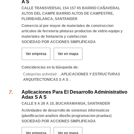
A S
CALLE TRANSVERSAL 154 157 65 BARRIO CAÑAVERAL
ALTOS DEL CAMPE BARRIO ALTOS DE CAMPESTRE
,
FLORIDABLANCA
,
SANTANDER
Comercio al por mayor de materiales de construccion
articulos de ferreteria pinturas productos de vidrio equipo y
materiales de fontaneria y calefaccion
SOCIEDAD POR ACCIONES SIMPLIFICADA
Ver empresa
Ver en mapa
Coincidencias en la búsqueda de:
Categorías actividad: ...
APLICACIONES Y ESTRUCTURAS
ARQUITECTONICAS S A S
...
Aplicaciones Para El Desarrollo Administrativo
Adax S A S
CALLE 9 A 26 A 10
,
BUCARAMANGA
,
SANTANDER
Actividades de desarrollo de sistemas informaticos
(planificacion analisis diseño programacion pruebas)
SOCIEDAD POR ACCIONES SIMPLIFICADA
Ver empresa
Ver en mapa