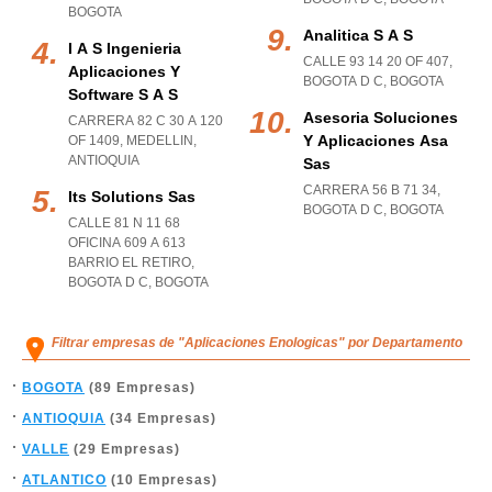
BOGOTA
Analitica S A S
I A S Ingenieria
CALLE 93 14 20 OF 407
,
Aplicaciones Y
BOGOTA D C
,
BOGOTA
Software S A S
Asesoria Soluciones
CARRERA 82 C 30 A 120
Y Aplicaciones Asa
OF 1409
,
MEDELLIN
,
ANTIOQUIA
Sas
CARRERA 56 B 71 34
,
Its Solutions Sas
BOGOTA D C
,
BOGOTA
CALLE 81 N 11 68
OFICINA 609 A 613
BARRIO EL RETIRO
,
BOGOTA D C
,
BOGOTA
Filtrar empresas de "Aplicaciones Enologicas" por Departamento
BOGOTA
(89 Empresas)
ANTIOQUIA
(34 Empresas)
VALLE
(29 Empresas)
ATLANTICO
(10 Empresas)