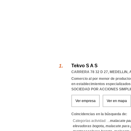
Tekvo S A S
CARRERA 78 32 D 27
,
MEDELLIN
,
Comercio al por menor de productos
en establecimientos especializados
SOCIEDAD POR ACCIONES SIMPL
Ver empresa
Ver en mapa
Coincidencias en la búsqueda de:
Categorías actividad: ...
malacate pa
elevadoras bogota,
malacate para