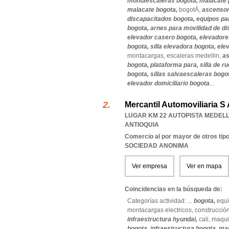
montaescaleras bogota,
malacate 
malacate bogota,
bogotÁ,
ascensor
discapacitados bogota,
equipos pa
bogota,
arnes para movilidad de d
elevador casero bogota,
elevadore
bogota,
silla elevadora bogota,
ele
montacargas,
escaleras medellin,
as
bogota,
plataforma para,
silla de r
bogota,
sillas salvaescaleras bogo
elevador domiciliario bogota
...
Mercantil Automoviliaria S 
LUGAR KM 22 AUTOPISTA MEDELL
ANTIOQUIA
Comercio al por mayor de otros tipo
SOCIEDAD ANONIMA
Ver empresa
Ver en mapa
Coincidencias en la búsqueda de:
Categorías actividad: ...
bogota,
equi
montacargas electricos,
construcció
infraestructura hyundai,
cali,
maqui
bogota,
infraestructura bogota,
maq