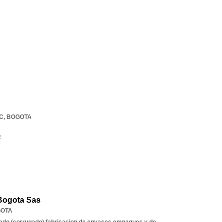
C
,
BOGOTA
E
Bogota Sas
OTA