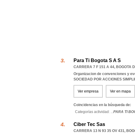
Para Ti Bogota S A S
CARRERA 7 F 151 A 44
,
BOGOTA D
Organizacion de convenciones y ev
SOCIEDAD POR ACCIONES SIMPL
Ver empresa
Ver en mapa
Coincidencias en la búsqueda de:
Categorías actividad: ...
PARA TI BO
Ciber Tec Sas
CARRERA 13 N 93 35 OV 431
,
BOG