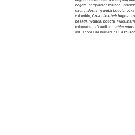
bogota,
cargadores hyundai,
colomb
excavadoras hyundai bogota,
para
colombia,
Gruas link-belt bogota,
t
pesada hyundai bogota,
maquinaria
chipeadoras Bandit cali,
chipeadora
astilladores de madera cali,
astilla