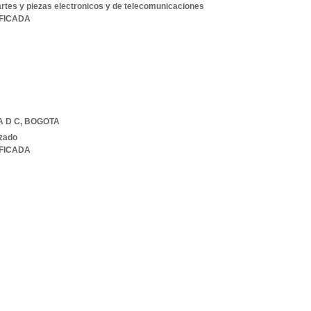
rtes y piezas electronicos y de telecomunicaciones
IFICADA
 D C
,
BOGOTA
izado
IFICADA