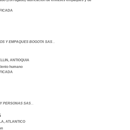
lado (corrugado) fabricacion de envases empaques y de
IFICADA
OS Y EMPAQUES BOGOTA SAS
...
LLIN
,
ANTIOQUIA
talento humano
IFICADA
Y PERSONAS SAS
...
S
LA
,
ATLANTICO
on