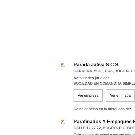
Parada Jativa S C S
CARRERA 35 A 1 C 45
,
BOGOTA D 
Actividades juridicas
SOCIEDAD EN COMANDITA SIMPL
Ver empresa
Ver en mapa
Coincidencias en la búsqueda de:
Parafinados Y Empaques 
CALLE 12 27 72
,
BOGOTA D C
,
BOG