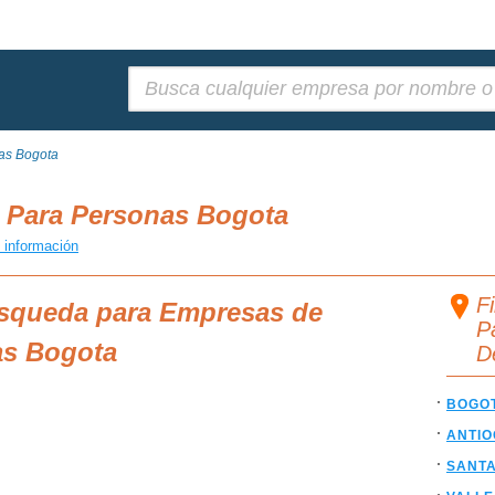
Buscar:
as Bogota
 Para Personas Bogota
 información
F
úsqueda para Empresas de
P
as Bogota
D
BOGO
ANTIO
SANT