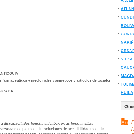
VALLE
ATLAN
CUND
BOLIV
CORD
NARI
CESA
SUCR
CAUC
ANTIOQUIA
MAGD
 farmaceuticos y medicinales cosmeticos y articulos de tocador
TOLIM
IFICADA
HUILA
D
ra discapacitados bogota,
salvabarrerras bogota,
sillas
M
 personas,
de pie medellin,
soluciones de accesibilidad medellin,