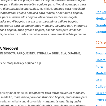
para personas bogota,
escaleras bogota,
Subeescaleras bogota,
B
es para limitados medellin,
equipos para,
Medellín,
equipos para
ra discapacitados manizales,
movilidad,
equipos para movilidad
Peque
iscapacitado,
equipo con lona para mover,
Ascensores bogota,
s para minusválidos bogota,
elevadores verticales bogota,
Media
vador movil bogota,
ascensores para minusvalidos bogota,
Grand
censores para discapacitados medellin,
elevador para interiores
uedas bogota,
sube gradas bogota,
ascensores para limitados
Corpor
ta,
de sillas de ruedas medellin,
arnes para movilidad de paciente,
Otro
A Mercovil
IN BOGOTA PARQUE INDUSTRIAL LA BRIZUELA
,
GUARNE
,
Bogot
Colom
s de maquinaria y equipo n c p
Para
Medell
Cali
Calida
pos hyundai medellin,
maquinaria para infraestructura medellin,
Barran
n medellin,
maquinaria para construcción bogota,
maquinaria para
Proye
naria amarilla hyundai colombia,
maquinaria amarilla hyundai
uinaria para el agro hyundai Colombia,
maquinaria para el agro