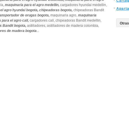
Carta
ia,
maquinaria para el agro medellin,
cargadores hyundai medellin,
Apart
 el agro hyundai bogota,
chipeadoras bogota,
chipeadoras Bandit
ransportador de orugas bogota,
maquinaria agro,
maquinaria
 para el agro cali,
cargadores cali,
chipeadoras Bandit medellin,
s Bandit bogota,
astilladores,
astilladores de madera colombia,
dores de madera bogota
...