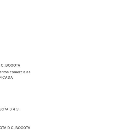
 C
,
BOGOTA
entos comerciales
IFICADA
GOTA S A S
...
OTA D C
,
BOGOTA