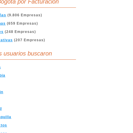
ogota por Facturación
ñas
(9.806 Empresas)
nas
(659 Empresas)
es
(248 Empresas)
ativas
(207 Empresas)
s usuarios buscaron
a
bia
in
d
quilla
ctos