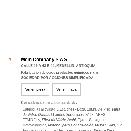
Mcm Company S A S
CALLE 19 A 43 B 41
,
MEDELLIN
,
ANTIOQUIA
Fabricacion de otros productos quimicos n c p
SOCIEDAD POR ACCIONES SIMPLIFICADA
Ver empresa
Ver en mapa
Coincidencias en la búsqueda de:
Categorías actividad: ...
Estuches - Loza,
Estufa De Piso,
Fibra
de Vidrio Owens,
Grandes Superficies,
FATELARES,
FEMINELA,
Fibra de Vidrio Jushi,
Fijarte,
Sacagrapas,
Matavoladores,
Material para Construcción,
Metalic Gold,
Alta
Temperatura,
Pintura Electrogasodomestico,
Pintura Para