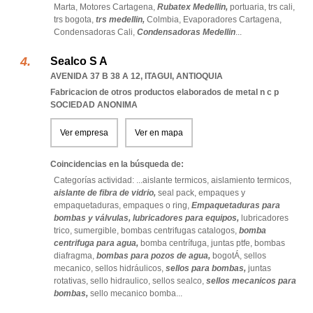
Marta,
Motores Cartagena,
Rubatex Medellin,
portuaria,
trs cali,
trs bogota,
trs medellin,
Colmbia,
Evaporadores Cartagena,
Condensadoras Cali,
Condensadoras Medellin
...
Sealco S A
AVENIDA 37 B 38 A 12
,
ITAGUI
,
ANTIOQUIA
Fabricacion de otros productos elaborados de metal n c p
SOCIEDAD ANONIMA
Ver empresa
Ver en mapa
Coincidencias en la búsqueda de:
Categorías actividad: ...
aislante termicos,
aislamiento termicos,
aislante de fibra de vidrio,
seal pack,
empaques y
empaquetaduras,
empaques o ring,
Empaquetaduras para
bombas y válvulas,
lubricadores para equipos,
lubricadores
trico,
sumergible,
bombas centrifugas catalogos,
bomba
centrifuga para agua,
bomba centrífuga,
juntas ptfe,
bombas
diafragma,
bombas para pozos de agua,
bogotÁ,
sellos
mecanico,
sellos hidráulicos,
sellos para bombas,
juntas
rotativas,
sello hidraulico,
sellos sealco,
sellos mecanicos para
bombas,
sello mecanico bomba
...