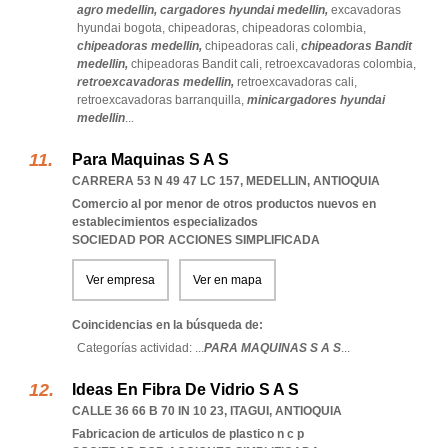
agro medellin,
cargadores hyundai medellin,
excavadoras
hyundai bogota,
chipeadoras,
chipeadoras colombia,
chipeadoras medellin,
chipeadoras cali,
chipeadoras Bandit
medellin,
chipeadoras Bandit cali,
retroexcavadoras colombia,
retroexcavadoras medellin,
retroexcavadoras cali,
retroexcavadoras barranquilla,
minicargadores hyundai
medellin
...
Para Maquinas S A S
CARRERA 53 N 49 47 LC 157
,
MEDELLIN
,
ANTIOQUIA
Comercio al por menor de otros productos nuevos en
establecimientos especializados
SOCIEDAD POR ACCIONES SIMPLIFICADA
Ver empresa
Ver en mapa
Coincidencias en la búsqueda de:
Categorías actividad: ...
PARA MAQUINAS S A S
...
Ideas En Fibra De Vidrio S A S
CALLE 36 66 B 70 IN 10 23
,
ITAGUI
,
ANTIOQUIA
Fabricacion de articulos de plastico n c p