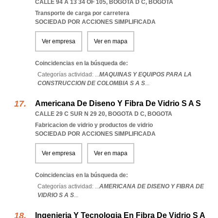
CALLE 94 A 13 34 OF 105
,
BOGOTA D C
,
BOGOTA
Transporte de carga por carretera
SOCIEDAD POR ACCIONES SIMPLIFICADA
Ver empresa
Ver en mapa
Coincidencias en la búsqueda de:
Categorías actividad: ...
MAQUINAS Y EQUIPOS PARA LA
CONSTRUCCION DE COLOMBIA S A S
...
Americana De Diseno Y Fibra De Vidrio S A S
CALLE 29 C SUR N 29 20
,
BOGOTA D C
,
BOGOTA
Fabricacion de vidrio y productos de vidrio
SOCIEDAD POR ACCIONES SIMPLIFICADA
Ver empresa
Ver en mapa
Coincidencias en la búsqueda de:
Categorías actividad: ...
AMERICANA DE DISENO Y FIBRA DE
VIDRIO S A S
...
Ingenieria Y Tecnologia En Fibra De Vidrio S A