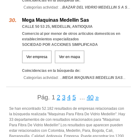
Coincidencias en la búsqueda de:
Categorías actividad: ...
BAZAR DEL VIDRIO MEDELLIN S A S
...
Mega Maquinas Medellin Sas
CALLE 50 53 25
,
MEDELLIN
,
ANTIOQUIA
Comercio al por menor de otros articulos domesticos en
establecimientos especializados
SOCIEDAD POR ACCIONES SIMPLIFICADA
Ver empresa
Ver en mapa
Coincidencias en la búsqueda de:
Categorías actividad: ...
MEGA MAQUINAS MEDELLIN SAS
...
Pág.
1
2
3
4
5
...
40
»
Se han encontrado 52.182 resultados de empresas relacionadas con
la búsqueda realizada "Maquinas Para Fibra De Vidrio Medellin". Hay
33 departamentos de con resultados relacionados para "Maquinas
Para Fibra De Vidrio Medellin".Los resultados que aparecen pueden
estar relacionados con Colombia, Medellin, Para, Bogota, Cali,
Barranquilla, Calidad, Antioquia, Empresa. Puede encontrar los 1200