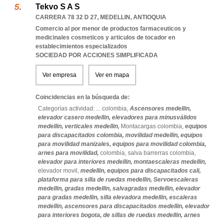
Tekvo S A S
CARRERA 78 32 D 27
,
MEDELLIN
,
ANTIOQUIA
Comercio al por menor de productos farmaceuticos y
medicinales cosmeticos y articulos de tocador en
establecimientos especializados
SOCIEDAD POR ACCIONES SIMPLIFICADA
Ver empresa
Ver en mapa
Coincidencias en la búsqueda de:
Categorías actividad: ...
colombia,
Ascensores medellin,
elevador casero medellin,
elevadores para minusválidos
medellin,
verticales medellin,
Montacargas colombia,
equipos
para discapacitados colombia,
movilidad medellin,
equipos
para movilidad manizales,
equipos para movilidad colombia,
arnes para movilidad,
colombia,
salva barrerras colombia,
elevador para interiores medellin,
montaescaleras medellin,
elevador movil,
medellin,
equipos para discapacitados cali,
plataforma para silla de ruedas medellin,
Servoescaleras
medellin,
gradas medellin,
salvagradas medellin,
elevador
para gradas medellin,
silla elevadora medellin,
escaleras
medellin,
ascensores para discapacitados medellin,
elevador
para interiores bogota,
de sillas de ruedas medellin,
arnes