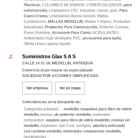
Plasticos,
COLUMBUS MCKINNON,
COMERCIALIZADOS,
para
construcción,
Limpiadores CRC Industrial,
camas,
quin,
Para
Cuero Crema,
Limpiadores Banos Aerosol,
Mallas
Construccion,
MALLAS MEDELLIN,
Mallas Y Anjeos,
Productos
Industriales,
Productos Para Construcción,
Protector Correas,
Puma (Alambre,
Accesorio Para Const,
ACIDULANTES,
Ambientador Auto Ventilador,
PVC,
accesorios para baño,
Oferta Línea Laguna Agosto
...
Suministros Glas S A S
CALLE 14 51 26
,
MEDELLIN
,
ANTIOQUIA
Comercio al por mayor no especializado
SOCIEDAD POR ACCIONES SIMPLIFICADA
Ver empresa
Ver en mapa
Coincidencias en la búsqueda de:
Categorías actividad: ...
medellin,
maquinas para fibra de vidrio
medellin,
resinas,
de poliester medellin,
materiales
compuestos,
equipos para fibra de vidrio medellin,
resinas en
medellin,
Aspersion,
Gel-Coat,
sumiglas,
plastico reforzado
con carbono medellin,
materiales compuestos medellin,
herramientas
...