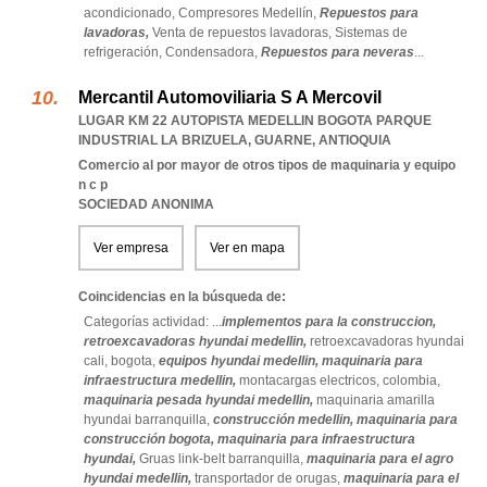
acondicionado,
Compresores Medellín,
Repuestos para
lavadoras,
Venta de repuestos lavadoras,
Sistemas de
refrigeración,
Condensadora,
Repuestos para neveras
...
Mercantil Automoviliaria S A Mercovil
LUGAR KM 22 AUTOPISTA MEDELLIN BOGOTA PARQUE
INDUSTRIAL LA BRIZUELA
,
GUARNE
,
ANTIOQUIA
Comercio al por mayor de otros tipos de maquinaria y equipo
n c p
SOCIEDAD ANONIMA
Ver empresa
Ver en mapa
Coincidencias en la búsqueda de:
Categorías actividad: ...
implementos para la construccion,
retroexcavadoras hyundai medellin,
retroexcavadoras hyundai
cali,
bogota,
equipos hyundai medellin,
maquinaria para
infraestructura medellin,
montacargas electricos,
colombia,
maquinaria pesada hyundai medellin,
maquinaria amarilla
hyundai barranquilla,
construcción medellin,
maquinaria para
construcción bogota,
maquinaria para infraestructura
hyundai,
Gruas link-belt barranquilla,
maquinaria para el agro
hyundai medellin,
transportador de orugas,
maquinaria para el