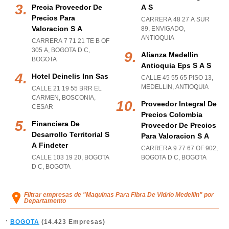
Precia Proveedor De
A S
Precios Para
CARRERA 48 27 A SUR
Valoracion S A
89
,
ENVIGADO
,
ANTIOQUIA
CARRERA 7 71 21 TE B OF
305 A
,
BOGOTA D C
,
Alianza Medellin
BOGOTA
Antioquia Eps S A S
Hotel Deinelis Inn Sas
CALLE 45 55 65 PISO 13
,
MEDELLIN
,
ANTIOQUIA
CALLE 21 19 55 BRR EL
CARMEN
,
BOSCONIA
,
Proveedor Integral De
CESAR
Precios Colombia
Financiera De
Proveedor De Precios
Desarrollo Territorial S
Para Valoracion S A
A Findeter
CARRERA 9 77 67 OF 902
,
CALLE 103 19 20
,
BOGOTA
BOGOTA D C
,
BOGOTA
D C
,
BOGOTA
Filtrar empresas de "Maquinas Para Fibra De Vidrio Medellin" por
Departamento
BOGOTA
(14.423 Empresas)