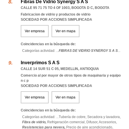
Fibras De Vidrio Synergy S A S
CALLE 95 71 75 TO 4 OF 1003
,
BOGOTA D C
,
BOGOTA
Fabricacion de vidrio y productos de vidrio
SOCIEDAD POR ACCIONES SIMPLIFICADA
Ver empresa
Ver en mapa
Coincidencias en la búsqueda de:
Categorías actividad: ...
FIBRAS DE VIDRIO SYNERGY S A S
...
Inverprimos S A S
CALLE 14 SUR 51 C 05
,
MEDELLIN
,
ANTIOQUIA
Comercio al por mayor de otros tipos de maquinaria y equipo
n c p
SOCIEDAD POR ACCIONES SIMPLIFICADA
Ver empresa
Ver en mapa
Coincidencias en la búsqueda de:
Categorías actividad: ...
Tubería de cobre,
Secadora y lavadora,
Fibra de vidrio,
Refrigeración comercial,
Difusor,
Accesorios,
Resistencias para nevera,
Precio de aire acondicionado,