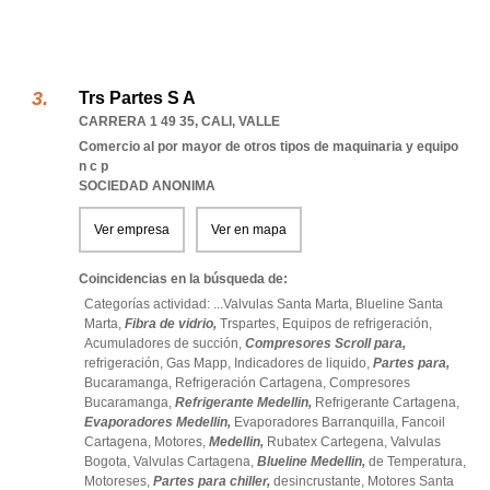
Trs Partes S A
CARRERA 1 49 35
,
CALI
,
VALLE
Comercio al por mayor de otros tipos de maquinaria y equipo
n c p
SOCIEDAD ANONIMA
Ver empresa
Ver en mapa
Coincidencias en la búsqueda de:
Categorías actividad: ...
Valvulas Santa Marta,
Blueline Santa
Marta,
Fibra de vidrio,
Trspartes,
Equipos de refrigeración,
Acumuladores de succión,
Compresores Scroll para,
refrigeración,
Gas Mapp,
Indicadores de liquido,
Partes para,
Bucaramanga,
Refrigeración Cartagena,
Compresores
Bucaramanga,
Refrigerante Medellin,
Refrigerante Cartagena,
Evaporadores Medellin,
Evaporadores Barranquilla,
Fancoil
Cartagena,
Motores,
Medellin,
Rubatex Cartegena,
Valvulas
Bogota,
Valvulas Cartagena,
Blueline Medellin,
de Temperatura,
Motoreses,
Partes para chiller,
desincrustante,
Motores Santa