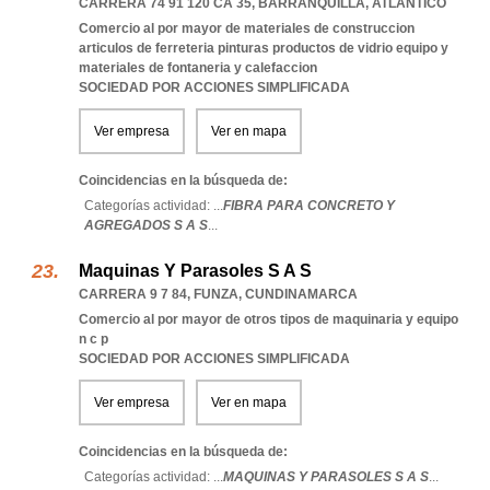
CARRERA 74 91 120 CA 35
,
BARRANQUILLA
,
ATLANTICO
Comercio al por mayor de materiales de construccion
articulos de ferreteria pinturas productos de vidrio equipo y
materiales de fontaneria y calefaccion
SOCIEDAD POR ACCIONES SIMPLIFICADA
Ver empresa
Ver en mapa
Coincidencias en la búsqueda de:
Categorías actividad: ...
FIBRA PARA CONCRETO Y
AGREGADOS S A S
...
Maquinas Y Parasoles S A S
CARRERA 9 7 84
,
FUNZA
,
CUNDINAMARCA
Comercio al por mayor de otros tipos de maquinaria y equipo
n c p
SOCIEDAD POR ACCIONES SIMPLIFICADA
Ver empresa
Ver en mapa
Coincidencias en la búsqueda de:
Categorías actividad: ...
MAQUINAS Y PARASOLES S A S
...