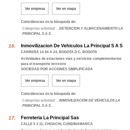
Ver empresa
Ver en mapa
Coincidencias en la búsqueda de:
Categorías actividad: ...
DETENCION Y ALMACENAMIENTO LA
PRINCIPAL S A S
...
Inmovilizacion De Vehiculos La Principal S A S
CARRERA 14 94 A 24
,
BOGOTA D C
,
BOGOTA
Actividades de estaciones vias y servicios complementarios
para el transporte terrestre
SOCIEDAD POR ACCIONES SIMPLIFICADA
Ver empresa
Ver en mapa
Coincidencias en la búsqueda de:
Categorías actividad: ...
INMOVILIZACION DE VEHICULOS LA
PRINCIPAL S A S
...
Ferreteria La Principal Sas
CALLE 5 3 11
,
CHOACHI
,
CUNDINAMARCA