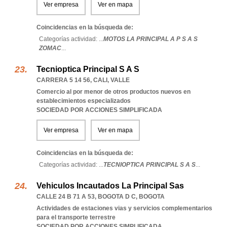
Ver empresa
Ver en mapa
Coincidencias en la búsqueda de:
Categorías actividad: ...
MOTOS LA PRINCIPAL A P S A S
ZOMAC
...
Tecnioptica Principal S A S
CARRERA 5 14 56
,
CALI
,
VALLE
Comercio al por menor de otros productos nuevos en
establecimientos especializados
SOCIEDAD POR ACCIONES SIMPLIFICADA
Ver empresa
Ver en mapa
Coincidencias en la búsqueda de:
Categorías actividad: ...
TECNIOPTICA PRINCIPAL S A S
...
Vehiculos Incautados La Principal Sas
CALLE 24 B 71 A 53
,
BOGOTA D C
,
BOGOTA
Actividades de estaciones vias y servicios complementarios
para el transporte terrestre
SOCIEDAD POR ACCIONES SIMPLIFICADA