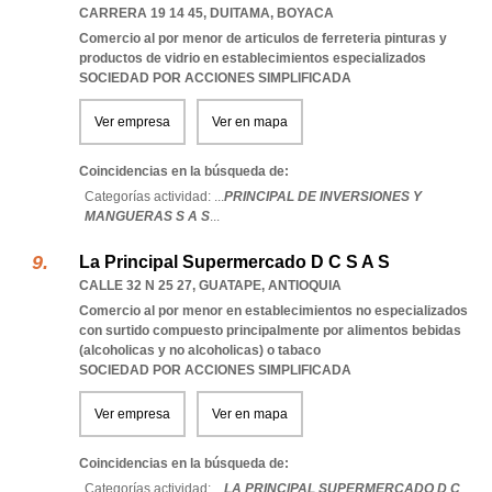
CARRERA 19 14 45
,
DUITAMA
,
BOYACA
Comercio al por menor de articulos de ferreteria pinturas y
productos de vidrio en establecimientos especializados
SOCIEDAD POR ACCIONES SIMPLIFICADA
Ver empresa
Ver en mapa
Coincidencias en la búsqueda de:
Categorías actividad: ...
PRINCIPAL DE INVERSIONES Y
MANGUERAS S A S
...
La Principal Supermercado D C S A S
CALLE 32 N 25 27
,
GUATAPE
,
ANTIOQUIA
Comercio al por menor en establecimientos no especializados
con surtido compuesto principalmente por alimentos bebidas
(alcoholicas y no alcoholicas) o tabaco
SOCIEDAD POR ACCIONES SIMPLIFICADA
Ver empresa
Ver en mapa
Coincidencias en la búsqueda de:
Categorías actividad: ...
LA PRINCIPAL SUPERMERCADO D C