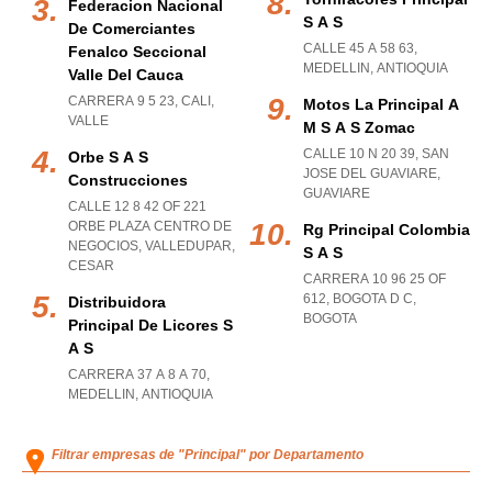
Federacion Nacional
S A S
De Comerciantes
CALLE 45 A 58 63
,
Fenalco Seccional
MEDELLIN
,
ANTIOQUIA
Valle Del Cauca
CARRERA 9 5 23
,
CALI
,
Motos La Principal A
VALLE
M S A S Zomac
CALLE 10 N 20 39
,
SAN
Orbe S A S
JOSE DEL GUAVIARE
,
Construcciones
GUAVIARE
CALLE 12 8 42 OF 221
ORBE PLAZA CENTRO DE
Rg Principal Colombia
NEGOCIOS
,
VALLEDUPAR
,
S A S
CESAR
CARRERA 10 96 25 OF
612
,
BOGOTA D C
,
Distribuidora
BOGOTA
Principal De Licores S
A S
CARRERA 37 A 8 A 70
,
MEDELLIN
,
ANTIOQUIA
Filtrar empresas de "Principal" por Departamento