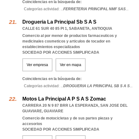
Coincidencias en la búsqueda de:
Categorías actividad: ...
FERRETERIA PRINCIPAL NMF SAS
...
Drogueria La Principal Sb S A S
CALLE 61 SUR 40 85 PI 1
,
SABANETA
,
ANTIOQUIA
Comercio al por menor de productos farmaceuticos y
medicinales cosmeticos y articulos de tocador en
establecimientos especializados
SOCIEDAD POR ACCIONES SIMPLIFICADA
Ver empresa
Ver en mapa
Coincidencias en la búsqueda de:
Categorías actividad: ...
DROGUERIA LA PRINCIPAL SB S A S
...
Motos La Principal A P S A S Zomac
CARRERA 20 N 9 87 BRR LA ESPERANZA
,
SAN JOSE DEL
GUAVIARE
,
GUAVIARE
Comercio de motocicletas y de sus partes piezas y
accesorios
SOCIEDAD POR ACCIONES SIMPLIFICADA