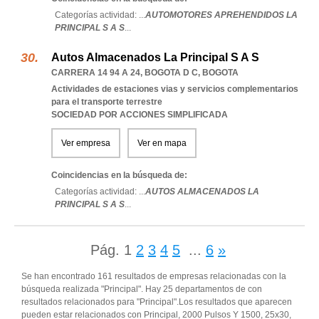
Categorías actividad: ...
AUTOMOTORES APREHENDIDOS LA
PRINCIPAL S A S
...
Autos Almacenados La Principal S A S
CARRERA 14 94 A 24
,
BOGOTA D C
,
BOGOTA
Actividades de estaciones vias y servicios complementarios
para el transporte terrestre
SOCIEDAD POR ACCIONES SIMPLIFICADA
Ver empresa
Ver en mapa
Coincidencias en la búsqueda de:
Categorías actividad: ...
AUTOS ALMACENADOS LA
PRINCIPAL S A S
...
Pág.
1
2
3
4
5
...
6
»
Se han encontrado 161 resultados de empresas relacionadas con la
búsqueda realizada "Principal". Hay 25 departamentos de con
resultados relacionados para "Principal".Los resultados que aparecen
pueden estar relacionados con Principal, 2000 Pulsos Y 1500, 25x30,