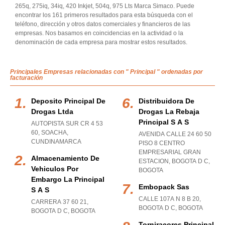
265q, 275iq, 34iq, 420 Inkjet, 504q, 975 Lts Marca Simaco. Puede
encontrar los 161 primeros resultados para esta búsqueda con el
teléfono, dirección y otros datos comerciales y financieros de las
empresas. Nos basamos en coincidencias en la actividad o la
denominación de cada empresa para mostrar estos resultados.
Principales Empresas relacionadas con " Principal " ordenadas por
facturación
Deposito Principal De
Distribuidora De
Drogas Ltda
Drogas La Rebaja
Principal S A S
AUTOPISTA SUR CR 4 53
60
,
SOACHA
,
AVENIDA CALLE 24 60 50
CUNDINAMARCA
PISO 8 CENTRO
EMPRESARIAL GRAN
Almacenamiento De
ESTACION
,
BOGOTA D C
,
Vehiculos Por
BOGOTA
Embargo La Principal
Embopack Sas
S A S
CALLE 107A N 8 B 20
,
CARRERA 37 60 21
,
BOGOTA D C
,
BOGOTA
BOGOTA D C
,
BOGOTA
Torniracores Principal