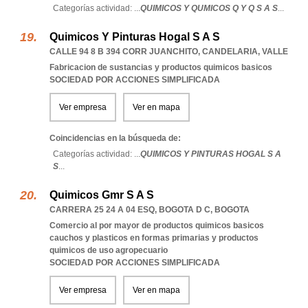
Categorías actividad: ...
QUIMICOS Y QUMICOS Q Y Q S A S
...
Quimicos Y Pinturas Hogal S A S
CALLE 94 8 B 394 CORR JUANCHITO
,
CANDELARIA
,
VALLE
Fabricacion de sustancias y productos quimicos basicos
SOCIEDAD POR ACCIONES SIMPLIFICADA
Ver empresa
Ver en mapa
Coincidencias en la búsqueda de:
Categorías actividad: ...
QUIMICOS Y PINTURAS HOGAL S A
S
...
Quimicos Gmr S A S
CARRERA 25 24 A 04 ESQ
,
BOGOTA D C
,
BOGOTA
Comercio al por mayor de productos quimicos basicos
cauchos y plasticos en formas primarias y productos
quimicos de uso agropecuario
SOCIEDAD POR ACCIONES SIMPLIFICADA
Ver empresa
Ver en mapa