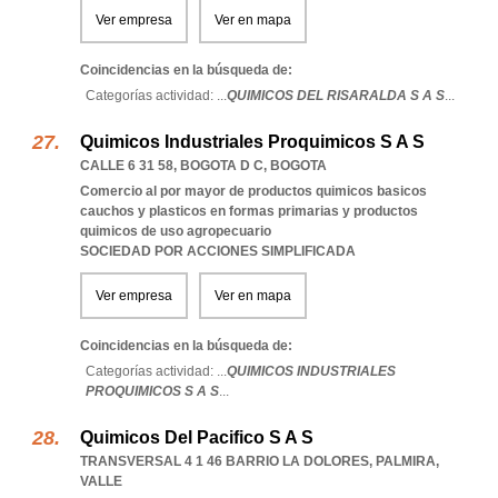
Ver empresa
Ver en mapa
Coincidencias en la búsqueda de:
Categorías actividad: ...
QUIMICOS DEL RISARALDA S A S
...
Quimicos Industriales Proquimicos S A S
CALLE 6 31 58
,
BOGOTA D C
,
BOGOTA
Comercio al por mayor de productos quimicos basicos
cauchos y plasticos en formas primarias y productos
quimicos de uso agropecuario
SOCIEDAD POR ACCIONES SIMPLIFICADA
Ver empresa
Ver en mapa
Coincidencias en la búsqueda de:
Categorías actividad: ...
QUIMICOS INDUSTRIALES
PROQUIMICOS S A S
...
Quimicos Del Pacifico S A S
TRANSVERSAL 4 1 46 BARRIO LA DOLORES
,
PALMIRA
,
VALLE