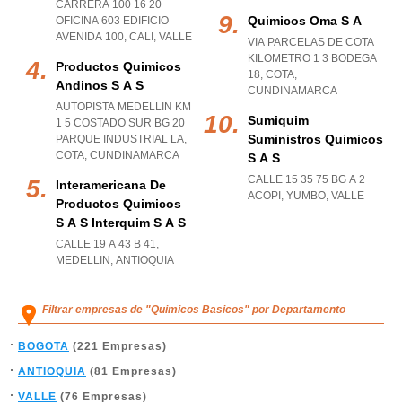
CARRERA 100 16 20
Quimicos Oma S A
OFICINA 603 EDIFICIO
AVENIDA 100
,
CALI
,
VALLE
VIA PARCELAS DE COTA
KILOMETRO 1 3 BODEGA
Productos Quimicos
18
,
COTA
,
Andinos S A S
CUNDINAMARCA
AUTOPISTA MEDELLIN KM
Sumiquim
1 5 COSTADO SUR BG 20
Suministros Quimicos
PARQUE INDUSTRIAL LA
,
COTA
,
CUNDINAMARCA
S A S
CALLE 15 35 75 BG A 2
Interamericana De
ACOPI
,
YUMBO
,
VALLE
Productos Quimicos
S A S Interquim S A S
CALLE 19 A 43 B 41
,
MEDELLIN
,
ANTIOQUIA
Filtrar empresas de "Quimicos Basicos" por Departamento
BOGOTA
(221 Empresas)
ANTIOQUIA
(81 Empresas)
VALLE
(76 Empresas)