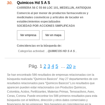
Quimicos Hd S A S
CARRERA 56 C 55 66 LOC 101
,
MEDELLIN
,
ANTIOQUIA
Comercio al por menor de productos farmaceuticos y
medicinales cosmeticos y articulos de tocador en
establecimientos especializados
SOCIEDAD POR ACCIONES SIMPLIFICADA
Ver empresa
Ver en mapa
Coincidencias en la búsqueda de:
Categorías actividad: ...
QUIMICOS HD S A S
...
Pág.
1
2
3
4
5
...
20
»
Se han encontrado 586 resultados de empresas relacionadas con la
búsqueda realizada "Quimicos Basicos". Hay 27 departamentos de con
resultados relacionados para "Quimicos Basicos".Los resultados que
aparecen pueden estar relacionados con Productos Quimicos,
Colombia, Acidos, Fertilizantes, Materias Primas, Tensoactivos, Aseo,
Ceras, Corona. Puede encontrar los 586 primeros resultados para esta
búsqueda con el teléfono, dirección y otros datos comerciales y
financieros de las empresas. Nos basamos en coincidencias en la