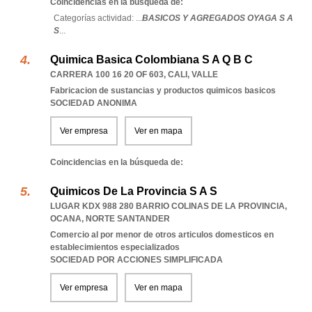
Coincidencias en la búsqueda de:
Categorías actividad: ...
BASICOS Y AGREGADOS OYAGA S A
S
...
Quimica Basica Colombiana S A Q B C
CARRERA 100 16 20 OF 603
,
CALI
,
VALLE
Fabricacion de sustancias y productos quimicos basicos
SOCIEDAD ANONIMA
Ver empresa
Ver en mapa
Coincidencias en la búsqueda de:
Quimicos De La Provincia S A S
LUGAR KDX 988 280 BARRIO COLINAS DE LA PROVINCIA
,
OCANA
,
NORTE SANTANDER
Comercio al por menor de otros articulos domesticos en
establecimientos especializados
SOCIEDAD POR ACCIONES SIMPLIFICADA
Ver empresa
Ver en mapa