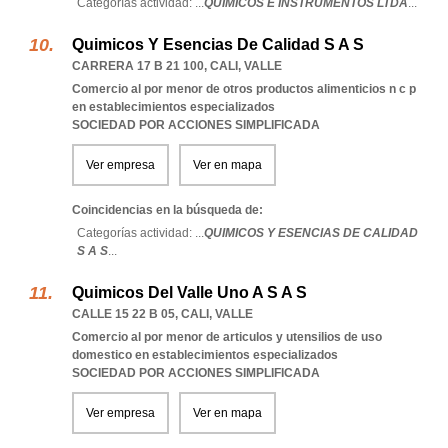
Categorías actividad: ...
QUIMICOS E INSTRUMENTOS LTDA
...
Quimicos Y Esencias De Calidad S A S
CARRERA 17 B 21 100
,
CALI
,
VALLE
Comercio al por menor de otros productos alimenticios n c p
en establecimientos especializados
SOCIEDAD POR ACCIONES SIMPLIFICADA
Ver empresa
Ver en mapa
Coincidencias en la búsqueda de:
Categorías actividad: ...
QUIMICOS Y ESENCIAS DE CALIDAD
S A S
...
Quimicos Del Valle Uno A S A S
CALLE 15 22 B 05
,
CALI
,
VALLE
Comercio al por menor de articulos y utensilios de uso
domestico en establecimientos especializados
SOCIEDAD POR ACCIONES SIMPLIFICADA
Ver empresa
Ver en mapa