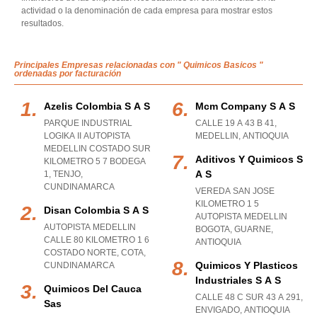
actividad o la denominación de cada empresa para mostrar estos
resultados.
Principales Empresas relacionadas con " Quimicos Basicos "
ordenadas por facturación
Azelis Colombia S A S
Mcm Company S A S
PARQUE INDUSTRIAL
CALLE 19 A 43 B 41
,
LOGIKA II AUTOPISTA
MEDELLIN
,
ANTIOQUIA
MEDELLIN COSTADO SUR
Aditivos Y Quimicos S
KILOMETRO 5 7 BODEGA
A S
1
,
TENJO
,
CUNDINAMARCA
VEREDA SAN JOSE
KILOMETRO 1 5
Disan Colombia S A S
AUTOPISTA MEDELLIN
AUTOPISTA MEDELLIN
BOGOTA
,
GUARNE
,
CALLE 80 KILOMETRO 1 6
ANTIOQUIA
COSTADO NORTE
,
COTA
,
Quimicos Y Plasticos
CUNDINAMARCA
Industriales S A S
Quimicos Del Cauca
CALLE 48 C SUR 43 A 291
,
Sas
ENVIGADO
,
ANTIOQUIA