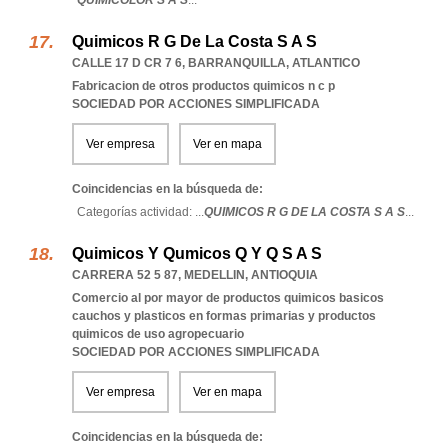
QUIMICOLOR S A S
...
Quimicos R G De La Costa S A S
CALLE 17 D CR 7 6
,
BARRANQUILLA
,
ATLANTICO
Fabricacion de otros productos quimicos n c p
SOCIEDAD POR ACCIONES SIMPLIFICADA
Ver empresa
Ver en mapa
Coincidencias en la búsqueda de:
Categorías actividad: ...
QUIMICOS R G DE LA COSTA S A S
...
Quimicos Y Qumicos Q Y Q S A S
CARRERA 52 5 87
,
MEDELLIN
,
ANTIOQUIA
Comercio al por mayor de productos quimicos basicos
cauchos y plasticos en formas primarias y productos
quimicos de uso agropecuario
SOCIEDAD POR ACCIONES SIMPLIFICADA
Ver empresa
Ver en mapa
Coincidencias en la búsqueda de: