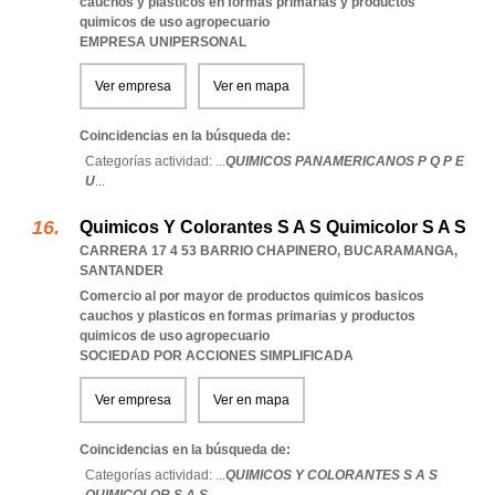
cauchos y plasticos en formas primarias y productos
quimicos de uso agropecuario
EMPRESA UNIPERSONAL
Ver empresa
Ver en mapa
Coincidencias en la búsqueda de:
Categorías actividad: ...
QUIMICOS PANAMERICANOS P Q P E
U
...
Quimicos Y Colorantes S A S Quimicolor S A S
CARRERA 17 4 53 BARRIO CHAPINERO
,
BUCARAMANGA
,
SANTANDER
Comercio al por mayor de productos quimicos basicos
cauchos y plasticos en formas primarias y productos
quimicos de uso agropecuario
SOCIEDAD POR ACCIONES SIMPLIFICADA
Ver empresa
Ver en mapa
Coincidencias en la búsqueda de:
Categorías actividad: ...
QUIMICOS Y COLORANTES S A S