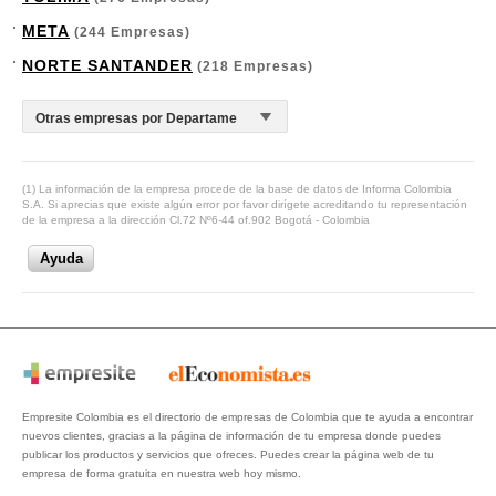
META
(244 Empresas)
NORTE SANTANDER
(218 Empresas)
(1) La información de la empresa procede de la base de datos de Informa Colombia
S.A. Si aprecias que existe algún error por favor dirígete acreditando tu representación
de la empresa a la dirección Cl.72 Nº6-44 of.902 Bogotá - Colombia
Ayuda
Empresite Colombia es el directorio de empresas de Colombia que te ayuda a encontrar
nuevos clientes, gracias a la página de información de tu empresa donde puedes
publicar los productos y servicios que ofreces. Puedes crear la página web de tu
empresa de forma gratuita en nuestra web hoy mismo.