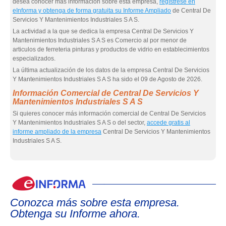
desea conocer más información sobre esta empresa,
regístrese en
eInforma y obtenga de forma gratuita su Informe Ampliado
de Central De
Servicios Y Mantenimientos Industriales S A S.
La actividad a la que se dedica la empresa Central De Servicios Y
Mantenimientos Industriales S A S es Comercio al por menor de
articulos de ferreteria pinturas y productos de vidrio en establecimientos
especializados.
La última actualización de los datos de la empresa Central De Servicios
Y Mantenimientos Industriales S A S ha sido el 09 de Agosto de 2026.
Información Comercial de Central De Servicios Y
Mantenimientos Industriales S A S
Si quieres conocer más información comercial de Central De Servicios
Y Mantenimientos Industriales S A S o del sector,
accede gratis al
informe ampliado de la empresa
Central De Servicios Y Mantenimientos
Industriales S A S.
eIn
Conozca más sobre esta empresa.
Obtenga su Informe ahora.