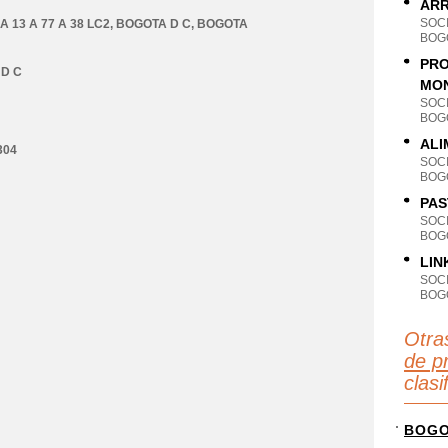
ARR
SOC
 13 A 77 A 38 LC2
,
BOGOTA D C
,
BOGOTA
BOG
PRO
D C
MON
SOC
BOG
ALI
304
SOC
BOG
PAS
SOC
BOG
LIN
SOC
BOG
Otra
de p
clas
BOG