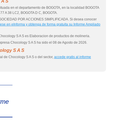
 A S
situada en el departamento de BOGOTA, en la localidad BOGOTA
A 77 A 38 LC2, BOGOTA D C, BOGOTA.
una SOCIEDAD POR ACCIONES SIMPLIFICADA. Si desea conocer
rese en eInforma y obtenga de forma gratuita su Informe Ampliado
Chocology S A S es Elaboracion de productos de molineria.
empresa Chocology S A S ha sido el 08 de Agosto de 2026.
ology S A S
al de Chocology S A S o del sector,
accede gratis al informe
eInforma
rme