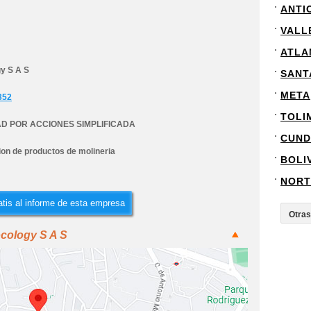
ANTI
VALL
ATLA
y S A S
SANT
META
352
TOLI
D POR ACCIONES SIMPLIFICADA
CUND
ion de productos de molineria
BOLI
NORT
tis al informe de esta empresa
ocology S A S