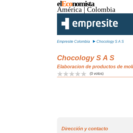
el
Eco
nomista
América
| Colombia
Empresite Colombia
Chocology S A S
Chocology S A S
Elaboracion de productos de mol
(
0
votos)
Dirección y contacto