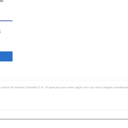
sas
s
 datos de Informa Colombia S.A. Si aprecias que existe algún error por favor dirígete acreditand