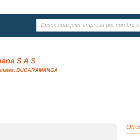
Buscar:
bana S A S
denciales, BUCARAMANGA
Otro