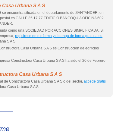
a Casa Urbana S A S
S se encuentra situada en el departamento de SANTANDER, en
 postal es CALLE 35 17 77 EDIFICIO BANCOQUIA OFICINA 602
ANDER.
stituida como una SOCIEDAD POR ACCIONES SIMPLIFICADA. Si
 empresa,
regístrese en eInforma y obtenga de forma gratuita su
ana S A S.
Constructora Casa Urbana S A S es Construccion de edificios
empresa Constructora Casa Urbana S A S ha sido el 20 de Febrero
tructora Casa Urbana S A S
al de Constructora Casa Urbana S A S o del sector,
accede gratis
tora Casa Urbana S A S.
eInforma
rme