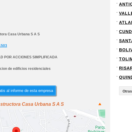
ANTI
VALL
ATLA
CUND
tora Casa Urbana S A S
SANT
1503
BOLI
D POR ACCIONES SIMPLIFICADA
TOLI
RISA
ion de edificios residenciales
QUIN
tis al informe de esta empresa
nstructora Casa Urbana S A S