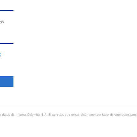
sas
s
 datos de Informa Colombia S.A. Si aprecias que existe algún error por favor dirígete acreditand