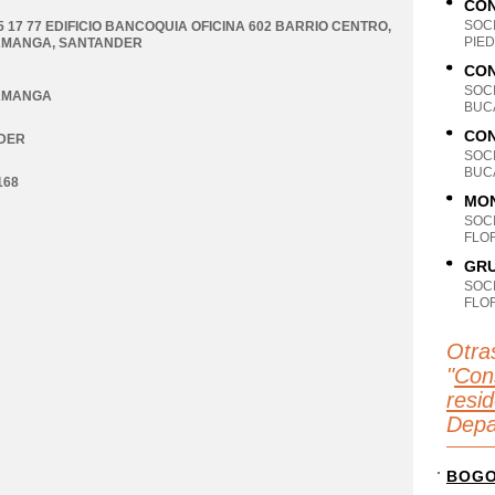
CON
SOC
5 17 77 EDIFICIO BANCOQUIA OFICINA 602 BARRIO CENTRO
,
PIE
AMANGA
,
SANTANDER
CON
SOC
AMANGA
BUC
CON
DER
SOC
BUC
168
MON
SOC
FLO
GRU
SOC
FLO
Otra
"
Cons
resid
Depa
BOG