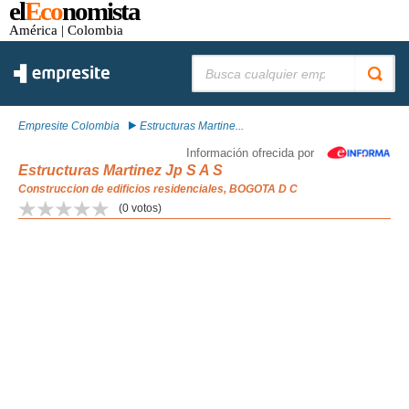
el
Eco
nomista
América
| Colombia
Buscar:
Empresite Colombia
Estructuras Martine...
Información ofrecida por
Estructuras Martinez Jp S A S
Construccion de edificios residenciales, BOGOTA D C
(
0
votos)