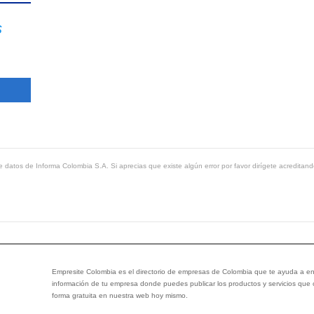
s
 datos de Informa Colombia S.A. Si aprecias que existe algún error por favor dirígete acreditand
Empresite Colombia es el directorio de empresas de Colombia que te ayuda a enc
información de tu empresa donde puedes publicar los productos y servicios que
forma gratuita en nuestra web hoy mismo.