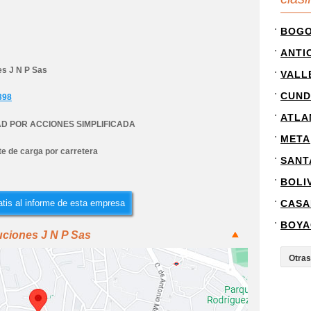
BOG
ANTI
es J N P Sas
VALL
CUND
398
ATLA
D POR ACCIONES SIMPLIFICADA
META
e de carga por carretera
SANT
BOLI
tis al informe de esta empresa
CASA
BOYA
uciones J N P Sas