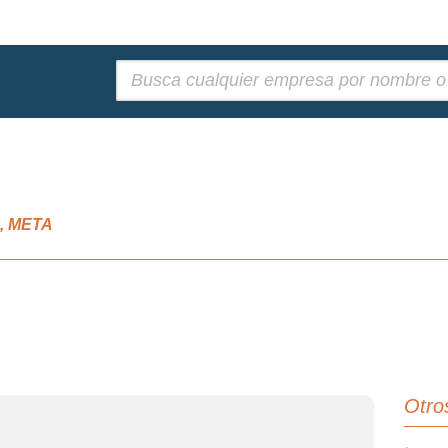
Buscar:
a, META
Otro