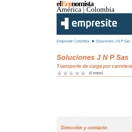
el
Eco
nomista
América
| Colombia
Empresite Colombia
Soluciones J N P Sas
Soluciones J N P Sas
Transporte de carga por carreter
(
0
votos)
Dirección y contacto