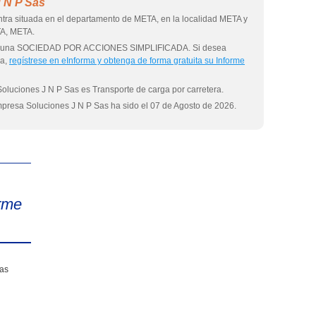
 N P Sas
tra situada en el departamento de META, en la localidad META y
TA, META.
omo una SOCIEDAD POR ACCIONES SIMPLIFICADA. Si desea
sa,
regístrese en eInforma y obtenga de forma gratuita su Informe
Soluciones J N P Sas es Transporte de carga por carretera.
empresa Soluciones J N P Sas ha sido el 07 de Agosto de 2026.
eInforma
rme
sas