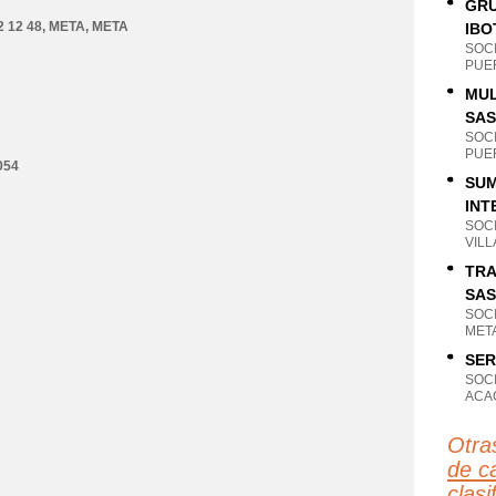
GRU
 12 48
,
META
,
META
IBO
SOC
PUE
MUL
SAS
SOC
PUE
054
SUM
INT
SOC
VILL
TRA
SAS
SOC
META
SER
SOC
ACAC
Otra
de c
clas