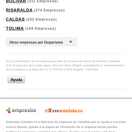
BOLIVAR
(311 Empresas)
RISARALDA
(274 Empresas)
CALDAS
(252 Empresas)
TOLIMA
(169 Empresas)
(1) La información de la empresa procede de la base de datos de Informa Colombia
S.A. Si aprecias que existe algún error por favor dirígete acreditando tu representación
de la empresa a la dirección Cl.72 Nº6-44 of.902 Bogotá - Colombia
Ayuda
Empresite Colombia es el directorio de empresas de Colombia que te ayuda a encontrar
nuevos clientes, gracias a la página de información de tu empresa donde puedes
publicar los productos y servicios que ofreces. Puedes crear la página web de tu