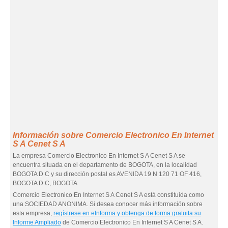
Información sobre Comercio Electronico En Internet
S A Cenet S A
La empresa Comercio Electronico En Internet S A Cenet S A se
encuentra situada en el departamento de BOGOTA, en la localidad
BOGOTA D C y su dirección postal es AVENIDA 19 N 120 71 OF 416,
BOGOTA D C, BOGOTA.
Comercio Electronico En Internet S A Cenet S A está constituida como
una SOCIEDAD ANONIMA. Si desea conocer más información sobre
esta empresa,
regístrese en eInforma y obtenga de forma gratuita su
Informe Ampliado
de Comercio Electronico En Internet S A Cenet S A.