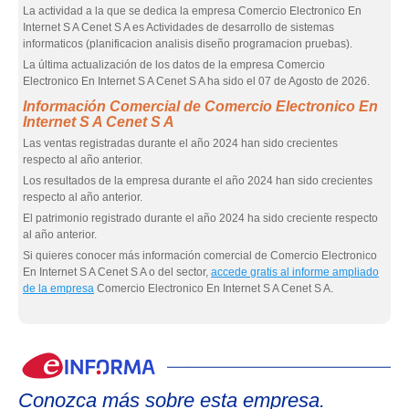
La actividad a la que se dedica la empresa Comercio Electronico En
Internet S A Cenet S A es Actividades de desarrollo de sistemas
informaticos (planificacion analisis diseño programacion pruebas).
La última actualización de los datos de la empresa Comercio
Electronico En Internet S A Cenet S A ha sido el 07 de Agosto de 2026.
Información Comercial de Comercio Electronico En
Internet S A Cenet S A
Las ventas registradas durante el año 2024 han sido crecientes
respecto al año anterior.
Los resultados de la empresa durante el año 2024 han sido crecientes
respecto al año anterior.
El patrimonio registrado durante el año 2024 ha sido creciente respecto
al año anterior.
Si quieres conocer más información comercial de Comercio Electronico
En Internet S A Cenet S A o del sector,
accede gratis al informe ampliado
de la empresa
Comercio Electronico En Internet S A Cenet S A.
eIn
Conozca más sobre esta empresa.